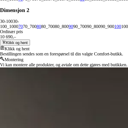
Dimensjon 2
30-100
30-
100_1000
70
70_700
80
80_700
80_800
90
90_700
90_800
90_900
100
100
Ordinær pris
10 690,–
Klikk og hent
Klikk og hent
Bestillingen sendes som en forespørsel til din valgte Comfort-butikk.
Montering
Vi kan montere alle produkter, og avtale om dette gjøres med butikken.