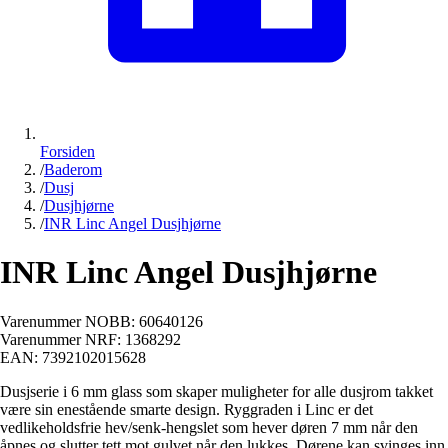
Forsiden
/
Baderom
/
Dusj
/
Dusjhjørne
/
INR Linc Angel Dusjhjørne
INR Linc Angel Dusjhjørne
Varenummer NOBB:
60640126
Varenummer NRF:
1368292
EAN:
7392102015628
Dusjserie i 6 mm glass som skaper muligheter for alle dusjrom takket
være sin enestående smarte design. Ryggraden i Linc er det
vedlikeholdsfrie hev/senk-hengslet som hever døren 7 mm når den
åpnes og slutter tett mot gulvet når den lukkes. Dørene kan svinges inn