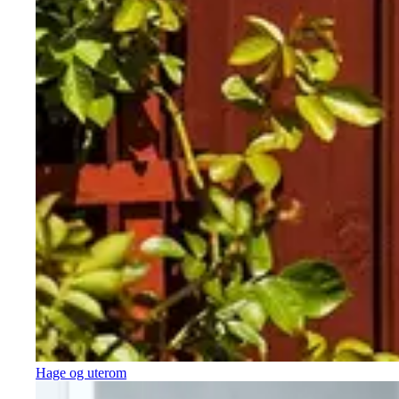
Hage og uterom