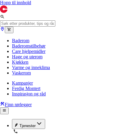
Hopp til innhold
Baderom
Baderomstilbehør
Care hjelpemidler
Hage og uterom
Kjøkken
Varme og inneklima
Vaskerom
Kampanjer
Ferdig Montert
Inspirasjon og råd
Finn rørlegger
Tjenester