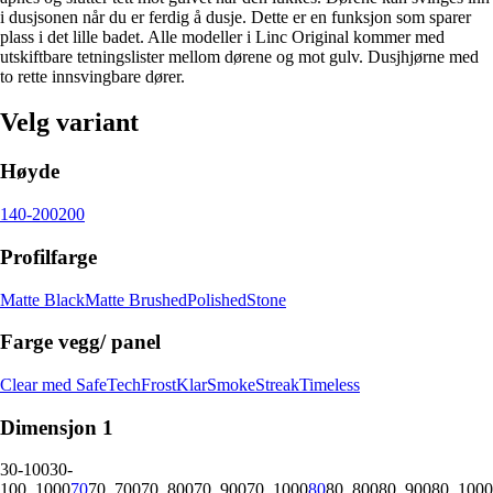
i dusjsonen når du er ferdig å dusje. Dette er en funksjon som sparer
plass i det lille badet. Alle modeller i Linc Original kommer med
utskiftbare tetningslister mellom dørene og mot gulv. Dusjhjørne med
to rette innsvingbare dører.
Velg variant
Høyde
140-200
200
Profilfarge
Matte Black
Matte Brushed
Polished
Stone
Farge vegg/ panel
Clear med SafeTech
Frost
Klar
Smoke
Streak
Timeless
Dimensjon 1
30-100
30-
100_1000
70
70_700
70_800
70_900
70_1000
80
80_800
80_900
80_1000