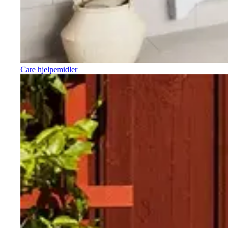
Care hjelpemidler