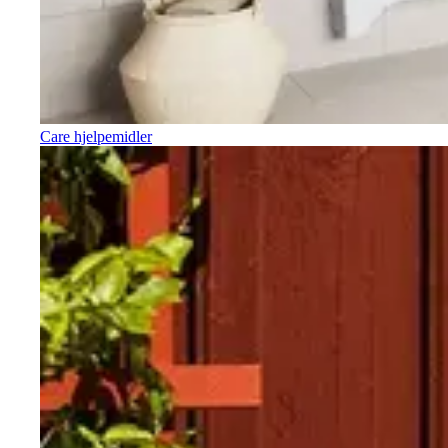
Care hjelpemidler