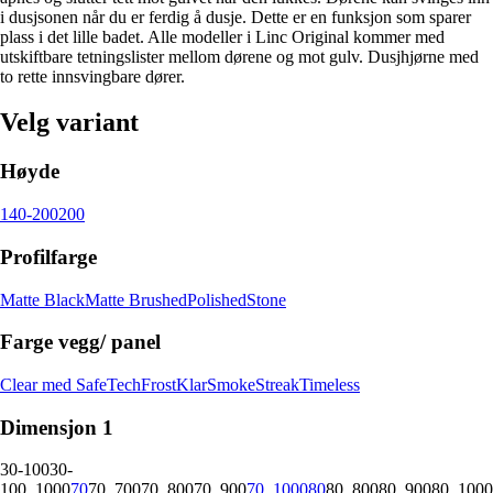
i dusjsonen når du er ferdig å dusje. Dette er en funksjon som sparer
plass i det lille badet. Alle modeller i Linc Original kommer med
utskiftbare tetningslister mellom dørene og mot gulv. Dusjhjørne med
to rette innsvingbare dører.
Velg variant
Høyde
140-200
200
Profilfarge
Matte Black
Matte Brushed
Polished
Stone
Farge vegg/ panel
Clear med SafeTech
Frost
Klar
Smoke
Streak
Timeless
Dimensjon 1
30-100
30-
100_1000
70
70_700
70_800
70_900
70_1000
80
80_800
80_900
80_1000