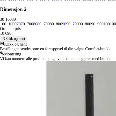
Dimensjon 2
30-100
30-
100_1000
70
70_700
80
80_700
80_800
90
90_700
90_800
90_900
100
100
Ordinær pris
10 690,–
Klikk og hent
Klikk og hent
Bestillingen sendes som en forespørsel til din valgte Comfort-butikk.
Montering
Vi kan montere alle produkter, og avtale om dette gjøres med butikken.