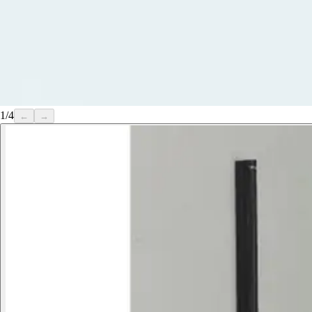
1
/
4
←
→