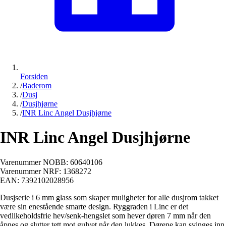
Forsiden
/
Baderom
/
Dusj
/
Dusjhjørne
/
INR Linc Angel Dusjhjørne
INR Linc Angel Dusjhjørne
Varenummer NOBB:
60640106
Varenummer NRF:
1368272
EAN:
7392102028956
Dusjserie i 6 mm glass som skaper muligheter for alle dusjrom takket
være sin enestående smarte design. Ryggraden i Linc er det
vedlikeholdsfrie hev/senk-hengslet som hever døren 7 mm når den
åpnes og slutter tett mot gulvet når den lukkes. Dørene kan svinges inn