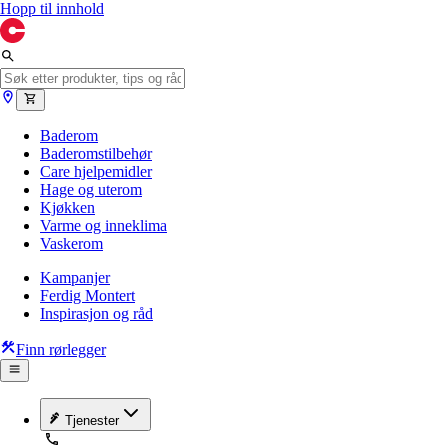
Hopp til innhold
Baderom
Baderomstilbehør
Care hjelpemidler
Hage og uterom
Kjøkken
Varme og inneklima
Vaskerom
Kampanjer
Ferdig Montert
Inspirasjon og råd
Finn rørlegger
Tjenester