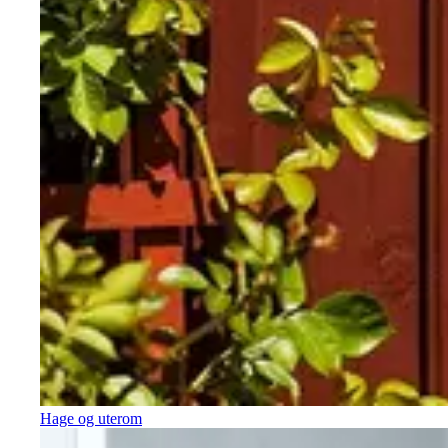
Hage og uterom