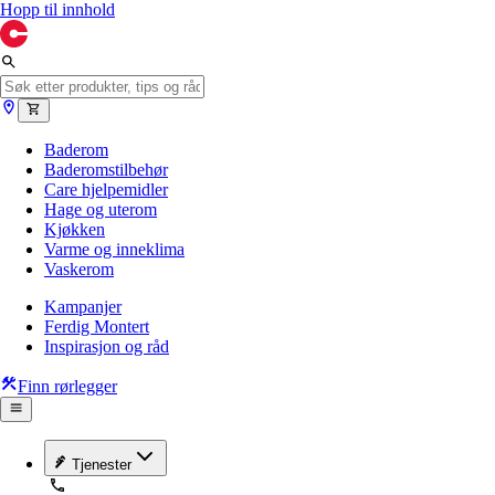
Hopp til innhold
Baderom
Baderomstilbehør
Care hjelpemidler
Hage og uterom
Kjøkken
Varme og inneklima
Vaskerom
Kampanjer
Ferdig Montert
Inspirasjon og råd
Finn rørlegger
Tjenester