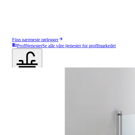
Finn nærmeste rørlegger
Profftjenester
Se alle våre tjenester for proffmarkedet
Produkter