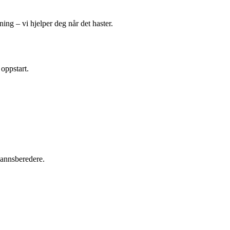
ing – vi hjelper deg når det haster.
 oppstart.
tvannsberedere.