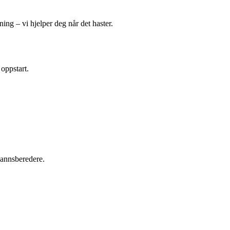
ing – vi hjelper deg når det haster.
 oppstart.
tvannsberedere.