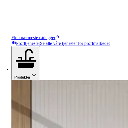
Finn nærmeste rørlegger
Profftjenester
Se alle våre tjenester for proffmarkedet
Produkter