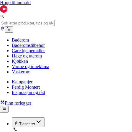
Hopp til innhold
Baderom
Baderomstilbehør
Care hjelpemidler
Hage og uterom
Kjøkken
Varme og inneklima
Vaskerom
Kampanjer
Ferdig Montert
Inspirasjon og råd
Finn rørlegger
Tjenester