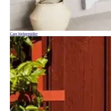
Care hjelpemidler