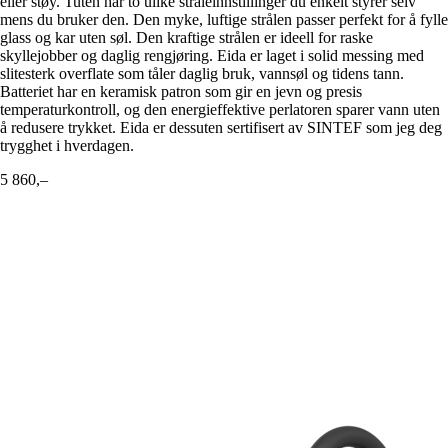
eller støy. Tuten har to ulike stråleinnstillinger du enkelt styrer selv
mens du bruker den. Den myke, luftige strålen passer perfekt for å fylle
glass og kar uten søl. Den kraftige strålen er ideell for raske
skyllejobber og daglig rengjøring. Eida er laget i solid messing med
slitesterk overflate som tåler daglig bruk, vannsøl og tidens tann.
Batteriet har en keramisk patron som gir en jevn og presis
temperaturkontroll, og den energieffektive perlatoren sparer vann uten
å redusere trykket. Eida er dessuten sertifisert av SINTEF som jeg deg
trygghet i hverdagen.
5 860,–