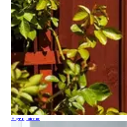
Hage og uterom