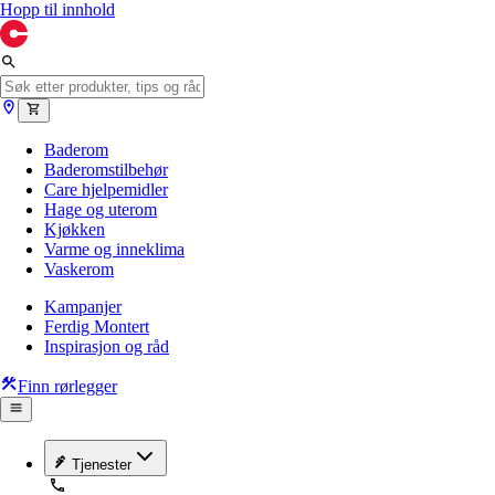
Hopp til innhold
Baderom
Baderomstilbehør
Care hjelpemidler
Hage og uterom
Kjøkken
Varme og inneklima
Vaskerom
Kampanjer
Ferdig Montert
Inspirasjon og råd
Finn rørlegger
Tjenester