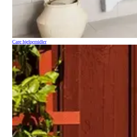
Care hjelpemidler