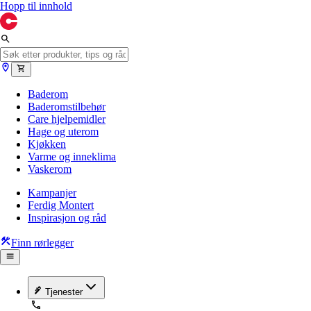
Hopp til innhold
Baderom
Baderomstilbehør
Care hjelpemidler
Hage og uterom
Kjøkken
Varme og inneklima
Vaskerom
Kampanjer
Ferdig Montert
Inspirasjon og råd
Finn rørlegger
Tjenester