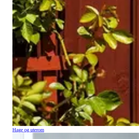
Hage og uterom