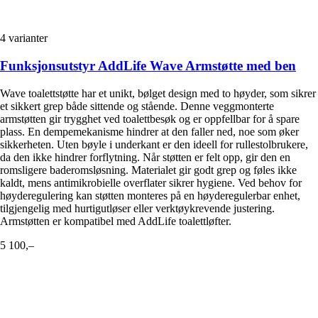
4
varianter
Funksjonsutstyr AddLife Wave Armstøtte med ben
Wave toalettstøtte har et unikt, bølget design med to høyder, som sikrer
et sikkert grep både sittende og stående. Denne veggmonterte
armstøtten gir trygghet ved toalettbesøk og er oppfellbar for å spare
plass. En dempemekanisme hindrer at den faller ned, noe som øker
sikkerheten. Uten bøyle i underkant er den ideell for rullestolbrukere,
da den ikke hindrer forflytning. Når støtten er felt opp, gir den en
romsligere baderomsløsning. Materialet gir godt grep og føles ikke
kaldt, mens antimikrobielle overflater sikrer hygiene. Ved behov for
høyderegulering kan støtten monteres på en høyderegulerbar enhet,
tilgjengelig med hurtigutløser eller verktøykrevende justering.
Armstøtten er kompatibel med AddLife toalettløfter.
5 100,–