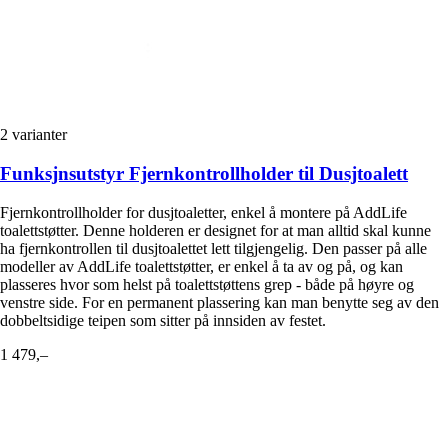
2
varianter
Funksjnsutstyr Fjernkontrollholder til Dusjtoalett
Fjernkontrollholder for dusjtoaletter, enkel å montere på AddLife
toalettstøtter. Denne holderen er designet for at man alltid skal kunne
ha fjernkontrollen til dusjtoalettet lett tilgjengelig. Den passer på alle
modeller av AddLife toalettstøtter, er enkel å ta av og på, og kan
plasseres hvor som helst på toalettstøttens grep - både på høyre og
venstre side. For en permanent plassering kan man benytte seg av den
dobbeltsidige teipen som sitter på innsiden av festet.
1 479,–