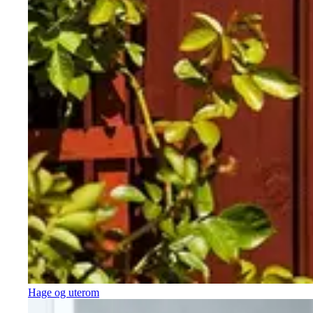
Hage og uterom