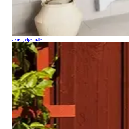
Care hjelpemidler