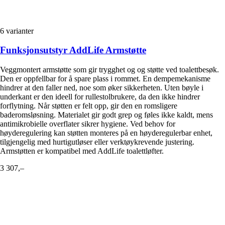
6
varianter
Funksjonsutstyr AddLife Armstøtte
Veggmontert armstøtte som gir trygghet og og støtte ved toalettbesøk.
Den er oppfellbar for å spare plass i rommet. En dempemekanisme
hindrer at den faller ned, noe som øker sikkerheten. Uten bøyle i
underkant er den ideell for rullestolbrukere, da den ikke hindrer
forflytning. Når støtten er felt opp, gir den en romsligere
baderomsløsning. Materialet gir godt grep og føles ikke kaldt, mens
antimikrobielle overflater sikrer hygiene. Ved behov for
høyderegulering kan støtten monteres på en høyderegulerbar enhet,
tilgjengelig med hurtigutløser eller verktøykrevende justering.
Armstøtten er kompatibel med AddLife toalettløfter.
3 307,–