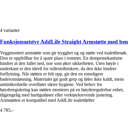
4
varianter
Funksjonsutstyr AddLife Straight Armstøtte med ben
Veggmontert armstøtte som gir trygghet og og støtte ved toalettbesøk.
Den er oppfellbar for å spare plass i rommet. En dempemekanisme
hindrer at den faller ned, noe som øker sikkerheten. Uten bøyle i
underkant er den ideell for rullestolbrukere, da den ikke hindrer
forflytning. Når støtten er felt opp, gir den en romsligere
baderomsløsning. Materialet gir godt grep og føles ikke kaldt, mens
antimikrobielle overflater sikrer hygiene. Ved behov for
høyderegulering kan støtten monteres på en høyderegulerbar enhet,
tilgjengelig med hurtigutløser eller verktøykrevende justering.
Armstøtten er kompatibel med AddLife toalettløfter
4 785,–