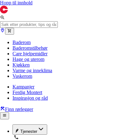
Hopp til innhold
Baderom
Baderomstilbehør
Care hjelpemidler
Hage og uterom
Kjøkken
Varme og inneklima
Vaskerom
Kampanjer
Ferdig Montert
Inspirasjon og råd
Finn rørlegger
Tjenester