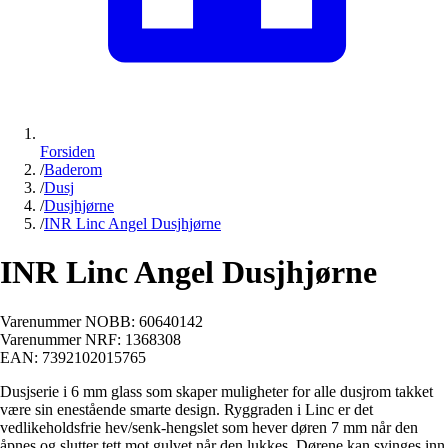
Forsiden
/
Baderom
/
Dusj
/
Dusjhjørne
/
INR Linc Angel Dusjhjørne
INR Linc Angel Dusjhjørne
Varenummer NOBB:
60640142
Varenummer NRF:
1368308
EAN:
7392102015765
Dusjserie i 6 mm glass som skaper muligheter for alle dusjrom takket
være sin enestående smarte design. Ryggraden i Linc er det
vedlikeholdsfrie hev/senk-hengslet som hever døren 7 mm når den
åpnes og slutter tett mot gulvet når den lukkes. Dørene kan svinges inn