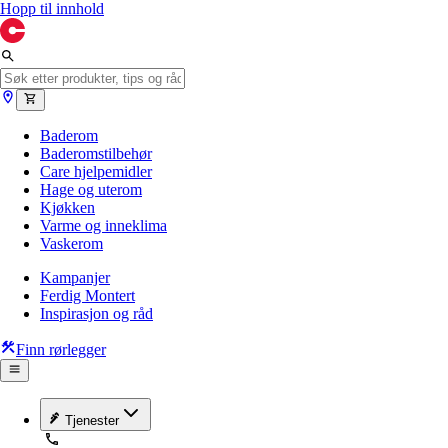
Hopp til innhold
Baderom
Baderomstilbehør
Care hjelpemidler
Hage og uterom
Kjøkken
Varme og inneklima
Vaskerom
Kampanjer
Ferdig Montert
Inspirasjon og råd
Finn rørlegger
Tjenester