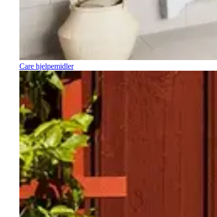
Care hjelpemidler