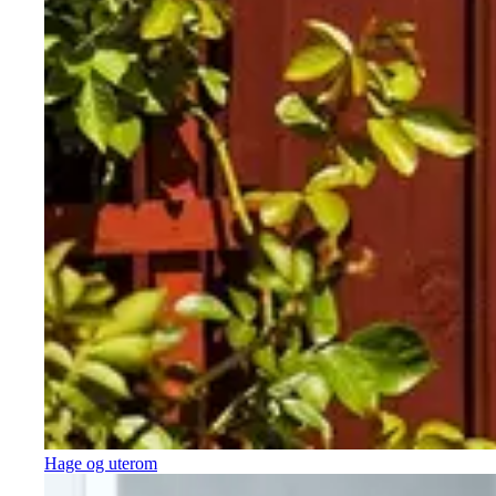
Hage og uterom