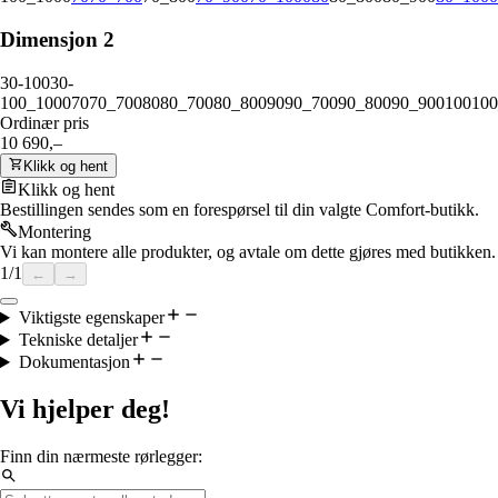
Dimensjon 2
30-100
30-
100_1000
70
70_700
80
80_700
80_800
90
90_700
90_800
90_900
100
100
Ordinær pris
10 690,–
Klikk og hent
Klikk og hent
Bestillingen sendes som en forespørsel til din valgte Comfort-butikk.
Montering
Vi kan montere alle produkter, og avtale om dette gjøres med butikken.
1
/
1
←
→
Viktigste egenskaper
Tekniske detaljer
Dokumentasjon
Vi hjelper deg!
Finn din nærmeste rørlegger: