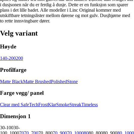
i dusjsonen når du er ferdig å dusje. Dette er en funksjon som sparer
plass i det lille badet. Alle modeller i Linc Original kommer med
utskiftbare tetningslister mellom dørene og mot gulv. Dusjhjørne med
to rette innsvingbare dører.
Velg variant
Høyde
140-200
200
Profilfarge
Matte Black
Matte Brushed
Polished
Stone
Farge vegg/ panel
Clear med SafeTech
Frost
Klar
Smoke
Streak
Timeless
Dimensjon 1
30-100
30-
100_1000
70
70_700
70_800
70_900
70_1000
80
80_800
80_900
80_1000