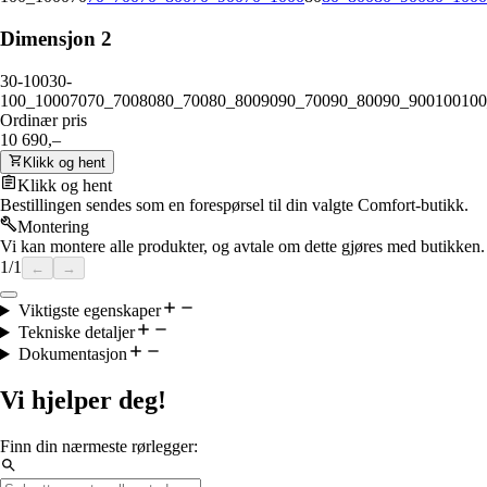
Dimensjon 2
30-100
30-
100_1000
70
70_700
80
80_700
80_800
90
90_700
90_800
90_900
100
100
Ordinær pris
10 690,–
Klikk og hent
Klikk og hent
Bestillingen sendes som en forespørsel til din valgte Comfort-butikk.
Montering
Vi kan montere alle produkter, og avtale om dette gjøres med butikken.
1
/
1
←
→
Viktigste egenskaper
Tekniske detaljer
Dokumentasjon
Vi hjelper deg!
Finn din nærmeste rørlegger: