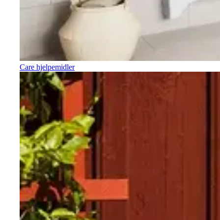
Care hjelpemidler