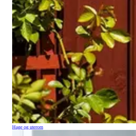
Hage og uterom