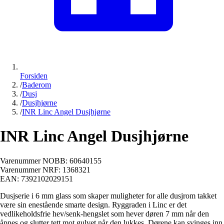
Forsiden
/
Baderom
/
Dusj
/
Dusjhjørne
/
INR Linc Angel Dusjhjørne
INR Linc Angel Dusjhjørne
Varenummer NOBB:
60640155
Varenummer NRF:
1368321
EAN:
7392102029151
Dusjserie i 6 mm glass som skaper muligheter for alle dusjrom takket
være sin enestående smarte design. Ryggraden i Linc er det
vedlikeholdsfrie hev/senk-hengslet som hever døren 7 mm når den
åpnes og slutter tett mot gulvet når den lukkes. Dørene kan svinges inn