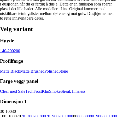
i dusjsonen når du er ferdig å dusje. Dette er en funksjon som sparer
plass i det lille badet. Alle modeller i Linc Original kommer med
utskiftbare tetningslister mellom dørene og mot gulv. Dusjhjørne med
to rette innsvingbare dører.
Velg variant
Høyde
140-200
200
Profilfarge
Matte Black
Matte Brushed
Polished
Stone
Farge vegg/ panel
Clear med SafeTech
Frost
Klar
Smoke
Streak
Timeless
Dimensjon 1
30-100
30-
100_1000
70
70_700
70_800
70_900
70_1000
80
80_800
80_900
80_1000