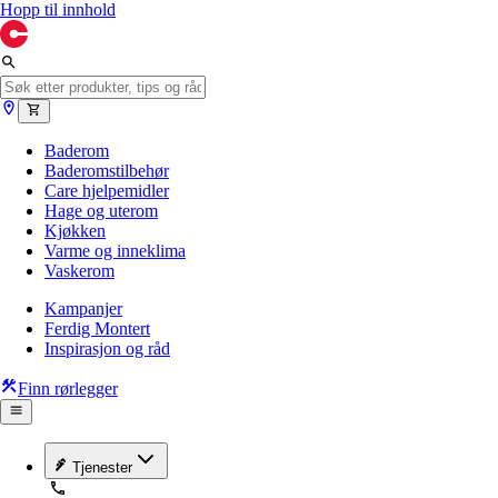
Hopp til innhold
Baderom
Baderomstilbehør
Care hjelpemidler
Hage og uterom
Kjøkken
Varme og inneklima
Vaskerom
Kampanjer
Ferdig Montert
Inspirasjon og råd
Finn rørlegger
Tjenester