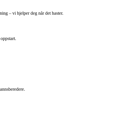
ing – vi hjelper deg når det haster.
 oppstart.
tvannsberedere.