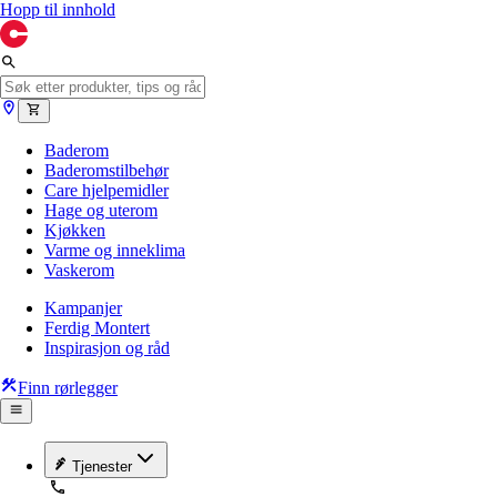
Hopp til innhold
Baderom
Baderomstilbehør
Care hjelpemidler
Hage og uterom
Kjøkken
Varme og inneklima
Vaskerom
Kampanjer
Ferdig Montert
Inspirasjon og råd
Finn rørlegger
Tjenester