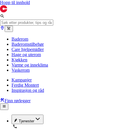
Hopp til innhold
Baderom
Baderomstilbehør
Care hjelpemidler
Hage og uterom
Kjøkken
Varme og inneklima
Vaskerom
Kampanjer
Ferdig Montert
Inspirasjon og råd
Finn rørlegger
Tjenester