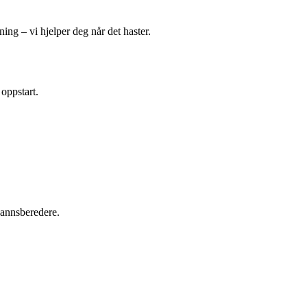
ing – vi hjelper deg når det haster.
 oppstart.
tvannsberedere.