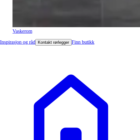
Vaskerom
Inspirasjon og råd
Finn butikk
Kontakt rørlegger