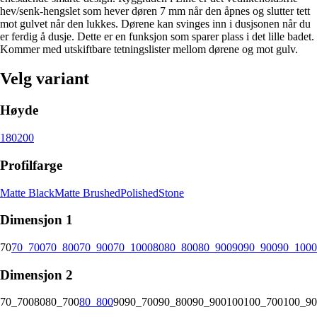
hev/senk-hengslet som hever døren 7 mm når den åpnes og slutter tett
mot gulvet når den lukkes. Dørene kan svinges inn i dusjsonen når du
er ferdig å dusje. Dette er en funksjon som sparer plass i det lille badet.
Kommer med utskiftbare tetningslister mellom dørene og mot gulv.
Velg variant
Høyde
180
200
Profilfarge
Matte Black
Matte Brushed
Polished
Stone
Dimensjon 1
70
70_700
70_800
70_900
70_1000
80
80_800
80_900
90
90_900
90_1000
Dimensjon 2
70_700
80
80_700
80_800
90
90_700
90_800
90_900
100
100_700
100_90