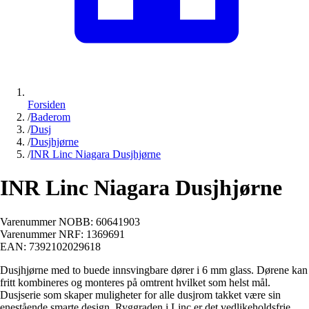
Forsiden
/
Baderom
/
Dusj
/
Dusjhjørne
/
INR Linc Niagara Dusjhjørne
INR Linc Niagara Dusjhjørne
Varenummer NOBB:
60641903
Varenummer NRF:
1369691
EAN:
7392102029618
Dusjhjørne med to buede innsvingbare dører i 6 mm glass. Dørene kan
fritt kombineres og monteres på omtrent hvilket som helst mål.
Dusjserie som skaper muligheter for alle dusjrom takket være sin
enestående smarte design. Ryggraden i Linc er det vedlikeholdsfrie