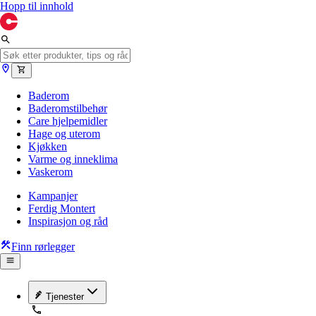
Hopp til innhold
Baderom
Baderomstilbehør
Care hjelpemidler
Hage og uterom
Kjøkken
Varme og inneklima
Vaskerom
Kampanjer
Ferdig Montert
Inspirasjon og råd
Finn rørlegger
Tjenester