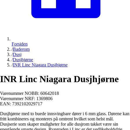
Forsiden
/
Baderom
/
Dusj
/
Dusjhjørne
/
INR Linc Niagara Dusjhjørne
INR Linc Niagara Dusjhjørne
Varenummer NOBB:
60642018
Varenummer NRF:
1369806
EAN:
7392102029717
Dusjhjørne med to buede innsvingbare dører i 6 mm glass. Dørene kan
fritt kombineres og monteres på omtrent hvilket som helst mål.
Dusjserie som skaper muligheter for alle dusjrom takket være sin
enestående smarte design. Ryggraden i Linc er det vedlikeholdsfrie