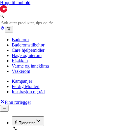
Hopp til innhold
Baderom
Baderomstilbehør
Care hjelpemidler
Hage og uterom
Kjøkken
Varme og inneklima
Vaskerom
Kampanjer
Ferdig Montert
Inspirasjon og råd
Finn rørlegger
Tjenester