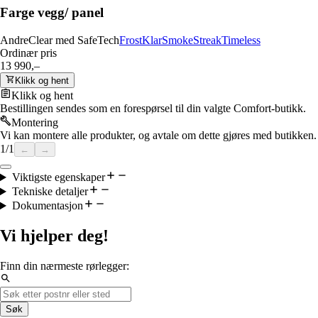
Farge vegg/ panel
Andre
Clear med SafeTech
Frost
Klar
Smoke
Streak
Timeless
Ordinær pris
13 990,–
Klikk og hent
Klikk og hent
Bestillingen sendes som en forespørsel til din valgte Comfort-butikk.
Montering
Vi kan montere alle produkter, og avtale om dette gjøres med butikken.
1
/
1
←
→
Viktigste egenskaper
Tekniske detaljer
Dokumentasjon
Vi hjelper deg!
Finn din nærmeste rørlegger:
Søk