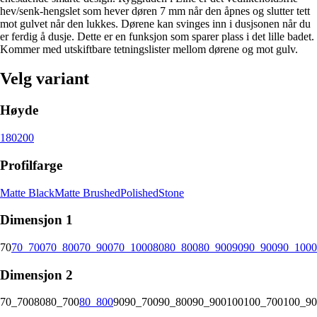
hev/senk-hengslet som hever døren 7 mm når den åpnes og slutter tett
mot gulvet når den lukkes. Dørene kan svinges inn i dusjsonen når du
er ferdig å dusje. Dette er en funksjon som sparer plass i det lille badet.
Kommer med utskiftbare tetningslister mellom dørene og mot gulv.
Velg variant
Høyde
180
200
Profilfarge
Matte Black
Matte Brushed
Polished
Stone
Dimensjon 1
70
70_700
70_800
70_900
70_1000
80
80_800
80_900
90
90_900
90_1000
Dimensjon 2
70_700
80
80_700
80_800
90
90_700
90_800
90_900
100
100_700
100_90