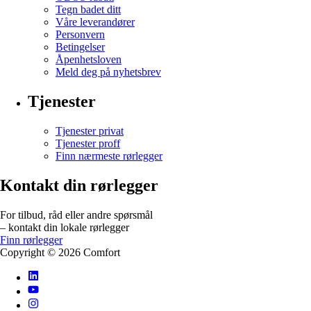
Tegn badet ditt
Våre leverandører
Personvern
Betingelser
Åpenhetsloven
Meld deg på nyhetsbrev
Tjenester
Tjenester privat
Tjenester proff
Finn nærmeste rørlegger
Kontakt din rørlegger
For tilbud, råd eller andre spørsmål
– kontakt din lokale rørlegger
Finn rørlegger
Copyright ©
2026
Comfort