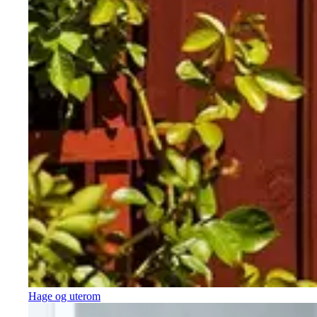
Hage og uterom