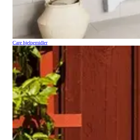
Care hjelpemidler