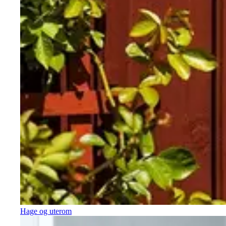
Hage og uterom