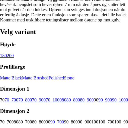
hev/senk-hengslet som hever døren 7 mm når den åpnes og slutter tett
mot gulvet når den lukkes. Dørene kan svinges inn i dusjsonen når du
er ferdig å dusje. Dette er en funksjon som sparer plass i det lille badet.
Kommer med utskiftbare tetningslister mellom dørene og mot gulv.
Velg variant
Høyde
180
200
Profilfarge
Matte Black
Matte Brushed
Polished
Stone
Dimensjon 1
70
70_700
70_800
70_900
70_1000
80
80_800
80_900
90
90_900
90_1000
Dimensjon 2
70_700
80
80_700
80_800
90
90_700
90_800
90_900
100
100_700
100_90