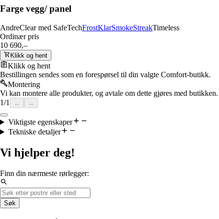
Farge vegg/ panel
Andre
Clear med SafeTech
Frost
Klar
Smoke
Streak
Timeless
Ordinær pris
10 690,–
Klikk og hent
Klikk og hent
Bestillingen sendes som en forespørsel til din valgte Comfort-butikk.
Montering
Vi kan montere alle produkter, og avtale om dette gjøres med butikken.
1
/
1
←
→
Viktigste egenskaper
Tekniske detaljer
Vi hjelper deg!
Finn din nærmeste rørlegger:
Søk