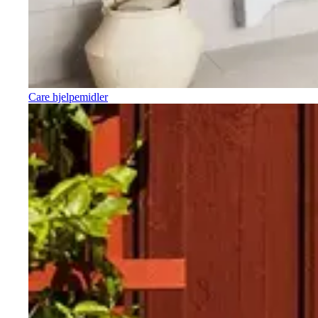
Care hjelpemidler