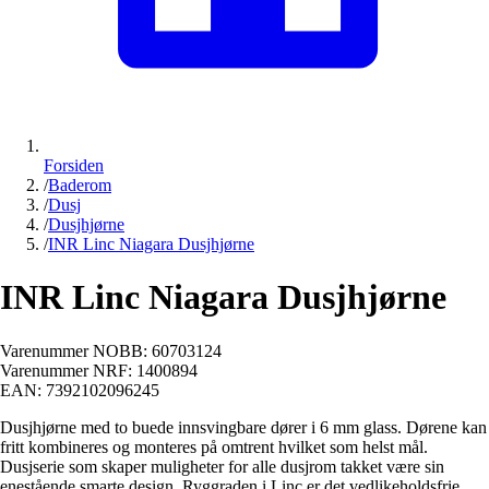
Forsiden
/
Baderom
/
Dusj
/
Dusjhjørne
/
INR Linc Niagara Dusjhjørne
INR Linc Niagara Dusjhjørne
Varenummer NOBB:
60703124
Varenummer NRF:
1400894
EAN:
7392102096245
Dusjhjørne med to buede innsvingbare dører i 6 mm glass. Dørene kan
fritt kombineres og monteres på omtrent hvilket som helst mål.
Dusjserie som skaper muligheter for alle dusjrom takket være sin
enestående smarte design. Ryggraden i Linc er det vedlikeholdsfrie