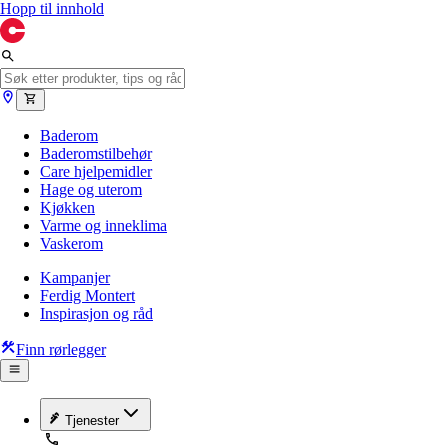
Hopp til innhold
Baderom
Baderomstilbehør
Care hjelpemidler
Hage og uterom
Kjøkken
Varme og inneklima
Vaskerom
Kampanjer
Ferdig Montert
Inspirasjon og råd
Finn rørlegger
Tjenester