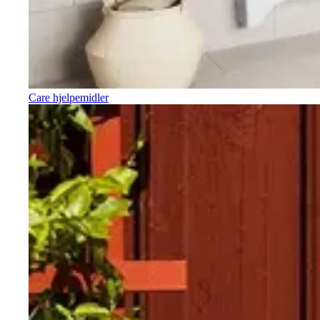
Care hjelpemidler