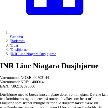
Forsiden
/
Baderom
/
Dusj
/
Dusjhjørne
/
INR Linc Niagara Dusjhjørne
INR Linc Niagara Dusjhjørne
Varenummer NOBB:
60703144
Varenummer NRF:
1400914
EAN:
7392102095866
Dusjhjørne med to buede innsvingbare dører i 6 mm glass. Dørene kan
fritt kombineres og monteres på omtrent hvilket som helst mål.
Dusjserie som skaper muligheter for alle dusjrom takket være sin
enestående smarte design. Ryggraden i Linc er det vedlikeholdsfrie