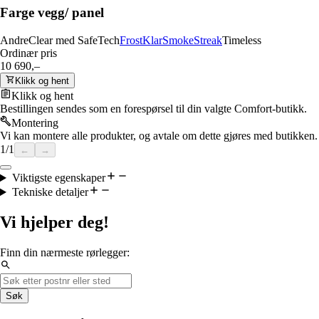
Farge vegg/ panel
Andre
Clear med SafeTech
Frost
Klar
Smoke
Streak
Timeless
Ordinær pris
10 690,–
Klikk og hent
Klikk og hent
Bestillingen sendes som en forespørsel til din valgte Comfort-butikk.
Montering
Vi kan montere alle produkter, og avtale om dette gjøres med butikken.
1
/
1
←
→
Viktigste egenskaper
Tekniske detaljer
Vi hjelper deg!
Finn din nærmeste rørlegger:
Søk