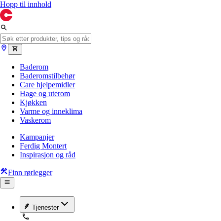
Hopp til innhold
Baderom
Baderomstilbehør
Care hjelpemidler
Hage og uterom
Kjøkken
Varme og inneklima
Vaskerom
Kampanjer
Ferdig Montert
Inspirasjon og råd
Finn rørlegger
Tjenester