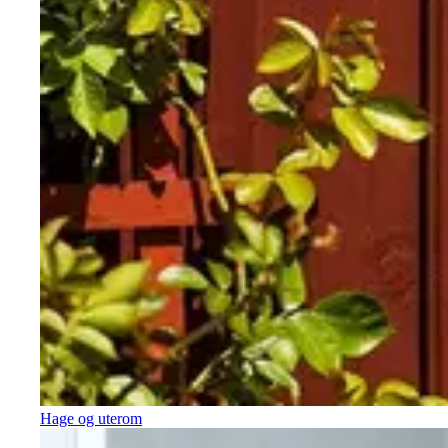
Hage og uterom