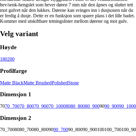
hev/senk-hengslet som hever døren 7 mm når den åpnes og slutter tett
mot gulvet når den lukkes. Dørene kan svinges inn i dusjsonen når du
er ferdig å dusje. Dette er en funksjon som sparer plass i det lille badet.
Kommer med utskiftbare tetningslister mellom dørene og mot gulv.
Velg variant
Høyde
180
200
Profilfarge
Matte Black
Matte Brushed
Polished
Stone
Dimensjon 1
70
70_700
70_800
70_900
70_1000
80
80_800
80_900
90
90_900
90_1000
Dimensjon 2
70_700
80
80_700
80_800
90
90_700
90_800
90_900
100
100_700
100_90