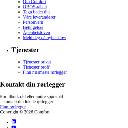
Om Comfort
OBOS-rabatt
Tegn badet ditt
Våre leverandører
Personvern
Betingelser
Åpenhetsloven
Meld deg på nyhetsbrev
Tjenester
Tjenester privat
Tjenester proff
Finn nærmeste rørlegger
Kontakt din rørlegger
For tilbud, råd eller andre spørsmål
– kontakt din lokale rørlegger
Finn rørlegger
Copyright ©
2026
Comfort