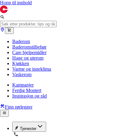
Hopp til innhold
Baderom
Baderomstilbehør
Care hjelpemidler
Hage og uterom
Kjøkken
Varme og inneklima
Vaskerom
Kampanjer
Ferdig Montert
Inspirasjon og råd
Finn rørlegger
Tjenester