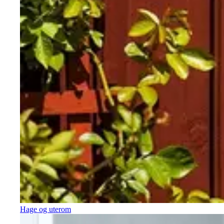
Hage og uterom