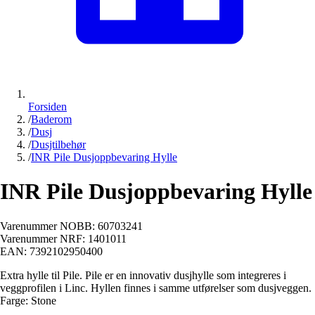
Forsiden
/
Baderom
/
Dusj
/
Dusjtilbehør
/
INR Pile Dusjoppbevaring Hylle
INR Pile Dusjoppbevaring Hylle
Varenummer NOBB:
60703241
Varenummer NRF:
1401011
EAN:
7392102950400
Extra hylle til Pile. Pile er en innovativ dusjhylle som integreres i
veggprofilen i Linc. Hyllen finnes i samme utførelser som dusjveggen.
Farge: Stone