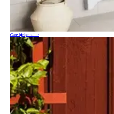
Care hjelpemidler