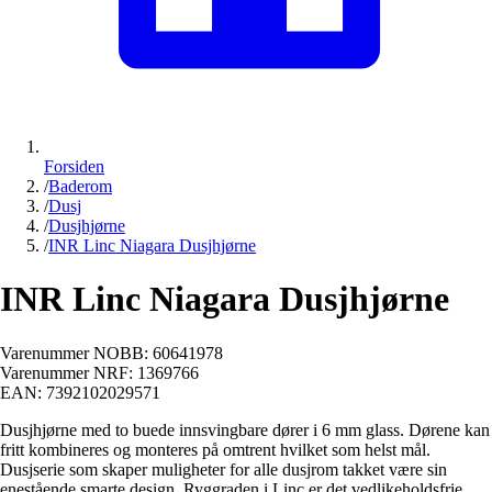
Forsiden
/
Baderom
/
Dusj
/
Dusjhjørne
/
INR Linc Niagara Dusjhjørne
INR Linc Niagara Dusjhjørne
Varenummer NOBB:
60641978
Varenummer NRF:
1369766
EAN:
7392102029571
Dusjhjørne med to buede innsvingbare dører i 6 mm glass. Dørene kan
fritt kombineres og monteres på omtrent hvilket som helst mål.
Dusjserie som skaper muligheter for alle dusjrom takket være sin
enestående smarte design. Ryggraden i Linc er det vedlikeholdsfrie