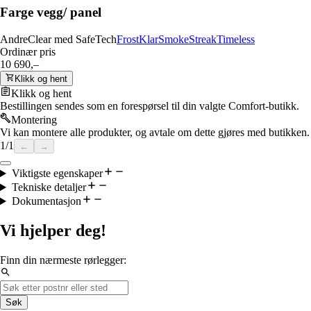
Farge vegg/ panel
Andre
Clear med SafeTech
Frost
Klar
Smoke
Streak
Timeless
Ordinær pris
10 690,–
Klikk og hent
Klikk og hent
Bestillingen sendes som en forespørsel til din valgte Comfort-butikk.
Montering
Vi kan montere alle produkter, og avtale om dette gjøres med butikken.
1
/
1
←
→
Viktigste egenskaper
Tekniske detaljer
Dokumentasjon
Vi hjelper deg!
Finn din nærmeste rørlegger:
Søk