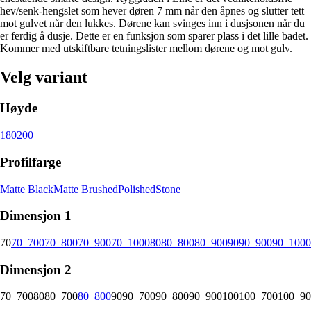
hev/senk-hengslet som hever døren 7 mm når den åpnes og slutter tett
mot gulvet når den lukkes. Dørene kan svinges inn i dusjsonen når du
er ferdig å dusje. Dette er en funksjon som sparer plass i det lille badet.
Kommer med utskiftbare tetningslister mellom dørene og mot gulv.
Velg variant
Høyde
180
200
Profilfarge
Matte Black
Matte Brushed
Polished
Stone
Dimensjon 1
70
70_700
70_800
70_900
70_1000
80
80_800
80_900
90
90_900
90_1000
Dimensjon 2
70_700
80
80_700
80_800
90
90_700
90_800
90_900
100
100_700
100_90