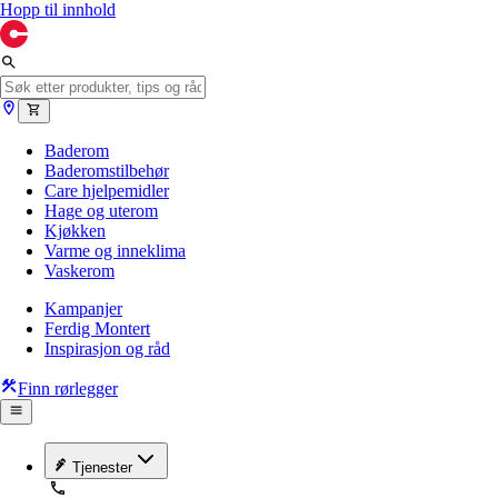
Hopp til innhold
Baderom
Baderomstilbehør
Care hjelpemidler
Hage og uterom
Kjøkken
Varme og inneklima
Vaskerom
Kampanjer
Ferdig Montert
Inspirasjon og råd
Finn rørlegger
Tjenester