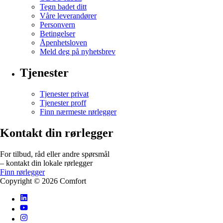
Tegn badet ditt
Våre leverandører
Personvern
Betingelser
Åpenhetsloven
Meld deg på nyhetsbrev
Tjenester
Tjenester privat
Tjenester proff
Finn nærmeste rørlegger
Kontakt din rørlegger
For tilbud, råd eller andre spørsmål
– kontakt din lokale rørlegger
Finn rørlegger
Copyright ©
2026
Comfort