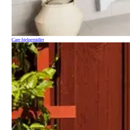
Care hjelpemidler