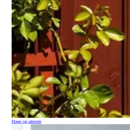
Hage og uterom