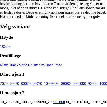
hev/senk-hengslet som hever døren 7 mm når den åpnes og slutter tett
mot gulvet når den lukkes. Dørene kan svinges inn i dusjsonen når du
er ferdig å dusje. Dette er en funksjon som sparer plass i det lille badet.
Kommer med utskiftbare tetningslister mellom dørene og mot gulv.
Velg variant
Høyde
180
200
Profilfarge
Matte Black
Matte Brushed
Polished
Stone
Dimensjon 1
70
70_700
70_800
70_900
70_1000
80
80_800
80_900
90
90_900
90_1000
Dimensjon 2
70_700
80
80_700
80_800
90
90_700
90_800
90_900
100
100_700
100_90