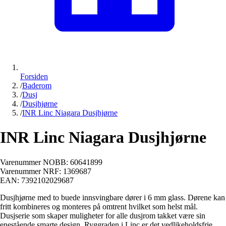
Forsiden
/
Baderom
/
Dusj
/
Dusjhjørne
/
INR Linc Niagara Dusjhjørne
INR Linc Niagara Dusjhjørne
Varenummer NOBB:
60641899
Varenummer NRF:
1369687
EAN:
7392102029687
Dusjhjørne med to buede innsvingbare dører i 6 mm glass. Dørene kan
fritt kombineres og monteres på omtrent hvilket som helst mål.
Dusjserie som skaper muligheter for alle dusjrom takket være sin
enestående smarte design. Ryggraden i Linc er det vedlikeholdsfrie