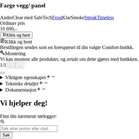
Farge vegg/ panel
Andre
Clear med SafeTech
Frost
Klar
Smoke
Streak
Timeless
Ordinær pris
10 690,–
Klikk og hent
Klikk og hent
Bestillingen sendes som en forespørsel til din valgte Comfort-butikk.
Montering
Vi kan montere alle produkter, og avtale om dette gjøres med butikken.
1
/
1
←
→
Viktigste egenskaper
Tekniske detaljer
Dokumentasjon
Vi hjelper deg!
Finn din nærmeste rørlegger:
Søk