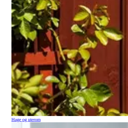
Hage og uterom