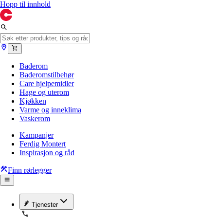
Hopp til innhold
Baderom
Baderomstilbehør
Care hjelpemidler
Hage og uterom
Kjøkken
Varme og inneklima
Vaskerom
Kampanjer
Ferdig Montert
Inspirasjon og råd
Finn rørlegger
Tjenester