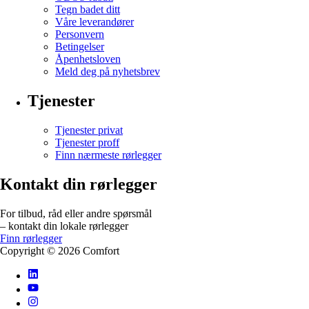
Tegn badet ditt
Våre leverandører
Personvern
Betingelser
Åpenhetsloven
Meld deg på nyhetsbrev
Tjenester
Tjenester privat
Tjenester proff
Finn nærmeste rørlegger
Kontakt din rørlegger
For tilbud, råd eller andre spørsmål
– kontakt din lokale rørlegger
Finn rørlegger
Copyright ©
2026
Comfort