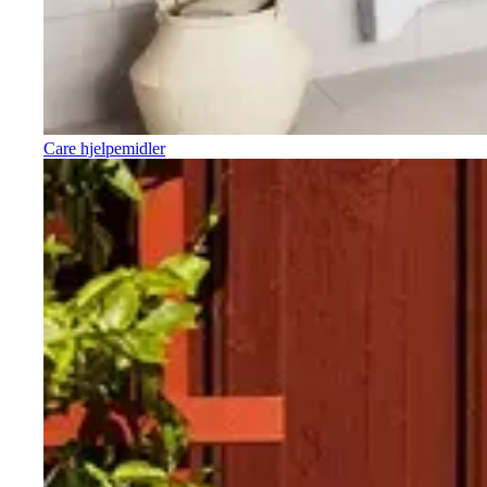
Care hjelpemidler