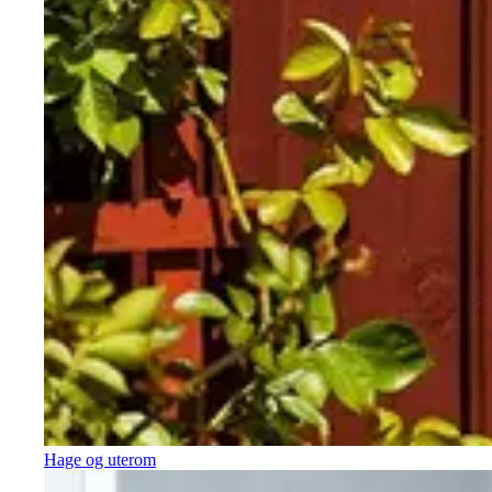
Hage og uterom