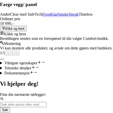
Farge vegg/ panel
Andre
Clear med SafeTech
Frost
Klar
Smoke
Streak
Timeless
Ordinær pris
10 690,–
Klikk og hent
Klikk og hent
Bestillingen sendes som en forespørsel til din valgte Comfort-butikk.
Montering
Vi kan montere alle produkter, og avtale om dette gjøres med butikken.
1
/
1
←
→
Viktigste egenskaper
Tekniske detaljer
Dokumentasjon
Vi hjelper deg!
Finn din nærmeste rørlegger:
Søk