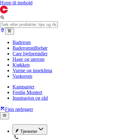
Hopp til innhold
Baderom
Baderomstilbehør
Care hjelpemidler
Hage og uterom
Kjøkken
Varme og inneklima
Vaskerom
Kampanjer
Ferdig Montert
Inspirasjon og råd
Finn rørlegger
Tjenester