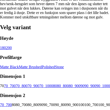
hev/senk-hengslet som hever døren 7 mm når den åpnes og slutter tett
mot gulvet når den lukkes. Dørene kan svinges inn i dusjsonen når du
er ferdig å dusje. Dette er en funksjon som sparer plass i det lille badet.
Kommer med utskiftbare tetningslister mellom dørene og mot gulv.
Velg variant
Høyde
180
200
Profilfarge
Matte Black
Matte Brushed
Polished
Stone
Dimensjon 1
70
70_700
70_800
70_900
70_1000
80
80_800
80_900
90
90_900
90_1000
Dimensjon 2
70_700
80
80_700
80_800
90
90_700
90_800
90_900
100
100_700
100_90