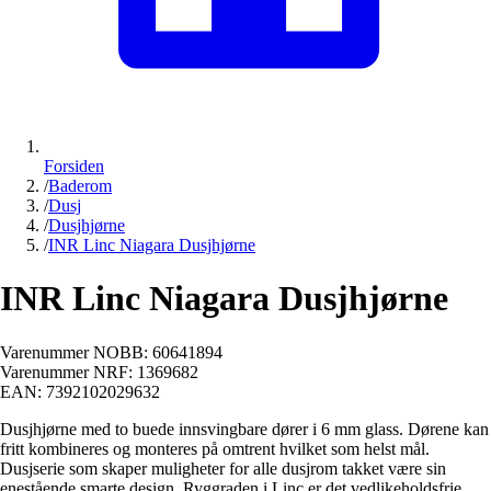
Forsiden
/
Baderom
/
Dusj
/
Dusjhjørne
/
INR Linc Niagara Dusjhjørne
INR Linc Niagara Dusjhjørne
Varenummer NOBB:
60641894
Varenummer NRF:
1369682
EAN:
7392102029632
Dusjhjørne med to buede innsvingbare dører i 6 mm glass. Dørene kan
fritt kombineres og monteres på omtrent hvilket som helst mål.
Dusjserie som skaper muligheter for alle dusjrom takket være sin
enestående smarte design. Ryggraden i Linc er det vedlikeholdsfrie