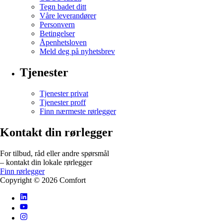
Tegn badet ditt
Våre leverandører
Personvern
Betingelser
Åpenhetsloven
Meld deg på nyhetsbrev
Tjenester
Tjenester privat
Tjenester proff
Finn nærmeste rørlegger
Kontakt din rørlegger
For tilbud, råd eller andre spørsmål
– kontakt din lokale rørlegger
Finn rørlegger
Copyright ©
2026
Comfort