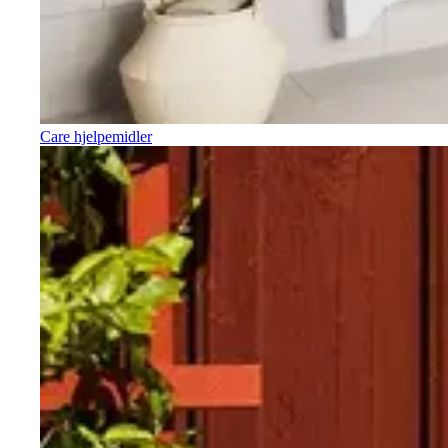
Care hjelpemidler