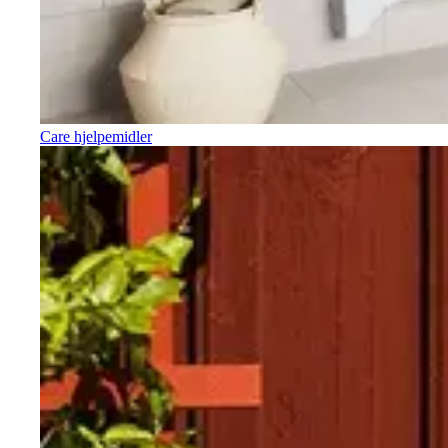
Care hjelpemidler