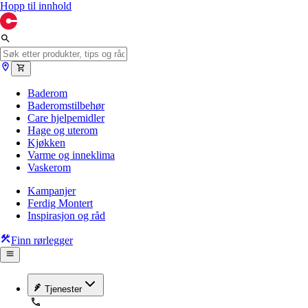
Hopp til innhold
Baderom
Baderomstilbehør
Care hjelpemidler
Hage og uterom
Kjøkken
Varme og inneklima
Vaskerom
Kampanjer
Ferdig Montert
Inspirasjon og råd
Finn rørlegger
Tjenester