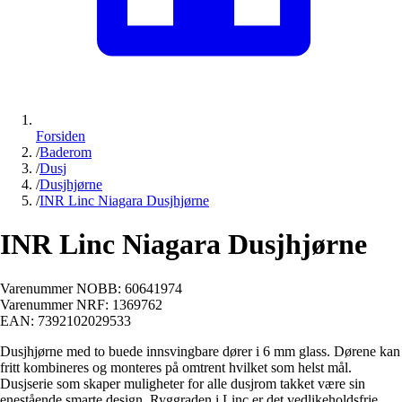
Forsiden
/
Baderom
/
Dusj
/
Dusjhjørne
/
INR Linc Niagara Dusjhjørne
INR Linc Niagara Dusjhjørne
Varenummer NOBB:
60641974
Varenummer NRF:
1369762
EAN:
7392102029533
Dusjhjørne med to buede innsvingbare dører i 6 mm glass. Dørene kan
fritt kombineres og monteres på omtrent hvilket som helst mål.
Dusjserie som skaper muligheter for alle dusjrom takket være sin
enestående smarte design. Ryggraden i Linc er det vedlikeholdsfrie