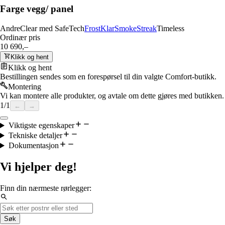
Farge vegg/ panel
Andre
Clear med SafeTech
Frost
Klar
Smoke
Streak
Timeless
Ordinær pris
10 690,–
Klikk og hent
Klikk og hent
Bestillingen sendes som en forespørsel til din valgte Comfort-butikk.
Montering
Vi kan montere alle produkter, og avtale om dette gjøres med butikken.
1
/
1
←
→
Viktigste egenskaper
Tekniske detaljer
Dokumentasjon
Vi hjelper deg!
Finn din nærmeste rørlegger:
Søk