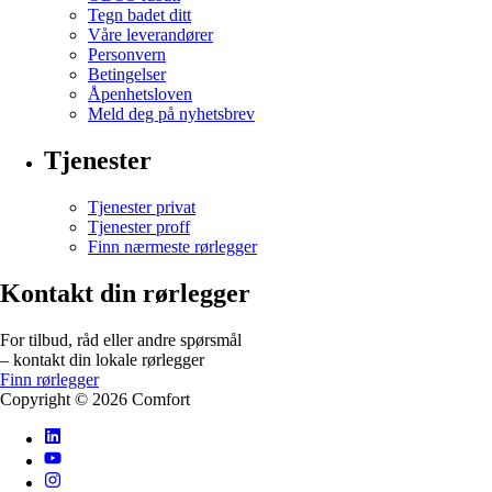
Tegn badet ditt
Våre leverandører
Personvern
Betingelser
Åpenhetsloven
Meld deg på nyhetsbrev
Tjenester
Tjenester privat
Tjenester proff
Finn nærmeste rørlegger
Kontakt din rørlegger
For tilbud, råd eller andre spørsmål
– kontakt din lokale rørlegger
Finn rørlegger
Copyright ©
2026
Comfort