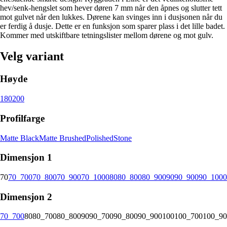
hev/senk-hengslet som hever døren 7 mm når den åpnes og slutter tett
mot gulvet når den lukkes. Dørene kan svinges inn i dusjsonen når du
er ferdig å dusje. Dette er en funksjon som sparer plass i det lille badet.
Kommer med utskiftbare tetningslister mellom dørene og mot gulv.
Velg variant
Høyde
180
200
Profilfarge
Matte Black
Matte Brushed
Polished
Stone
Dimensjon 1
70
70_700
70_800
70_900
70_1000
80
80_800
80_900
90
90_900
90_1000
Dimensjon 2
70_700
80
80_700
80_800
90
90_700
90_800
90_900
100
100_700
100_90