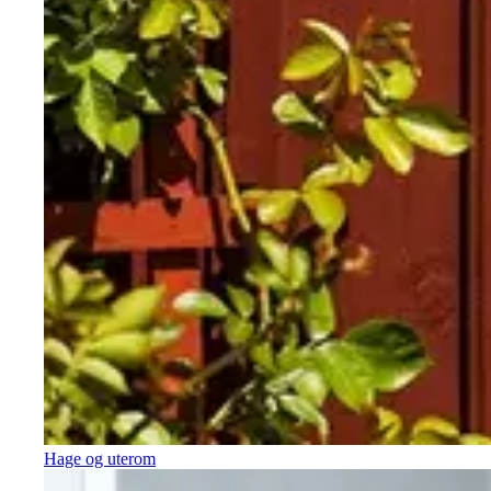
Hage og uterom