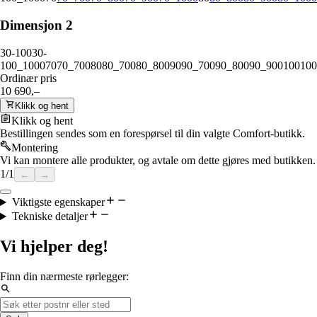
Dimensjon 2
30-100
30-
100_1000
70
70_700
80
80_700
80_800
90
90_700
90_800
90_900
100
100
Ordinær pris
10 690,–
Klikk og hent
Klikk og hent
Bestillingen sendes som en forespørsel til din valgte Comfort-butikk.
Montering
Vi kan montere alle produkter, og avtale om dette gjøres med butikken.
1
/
1
←
→
Viktigste egenskaper
Tekniske detaljer
Vi hjelper deg!
Finn din nærmeste rørlegger: