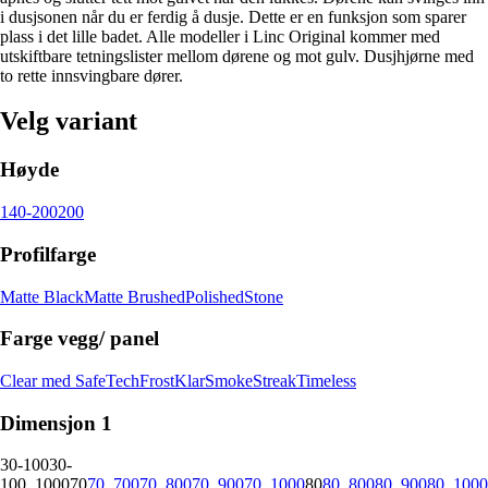
i dusjsonen når du er ferdig å dusje. Dette er en funksjon som sparer
plass i det lille badet. Alle modeller i Linc Original kommer med
utskiftbare tetningslister mellom dørene og mot gulv. Dusjhjørne med
to rette innsvingbare dører.
Velg variant
Høyde
140-200
200
Profilfarge
Matte Black
Matte Brushed
Polished
Stone
Farge vegg/ panel
Clear med SafeTech
Frost
Klar
Smoke
Streak
Timeless
Dimensjon 1
30-100
30-
100_1000
70
70_700
70_800
70_900
70_1000
80
80_800
80_900
80_1000