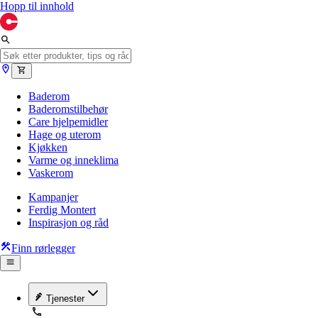
Hopp til innhold
Baderom
Baderomstilbehør
Care hjelpemidler
Hage og uterom
Kjøkken
Varme og inneklima
Vaskerom
Kampanjer
Ferdig Montert
Inspirasjon og råd
Finn rørlegger
Tjenester