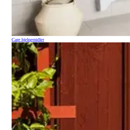
Care hjelpemidler