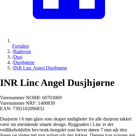
Forsiden
/
Baderom
/
Dusj
/
Dusjhjørne
/
INR Linc Angel Dusjhjørne
INR Linc Angel Dusjhjørne
Varenummer NOBB:
60703069
Varenummer NRF:
1400839
EAN:
7392102096832
Dusjserie i 6 mm glass som skaper muligheter for alle dusjrom takket
være sin enestående smarte design. Ryggraden i Linc er det
vedlikeholdsfrie hev/senk-hengslet som hever døren 7 mm når den
åpnes og slutter tett mot gulvet når den lukkes. Dørene kan svinges inn