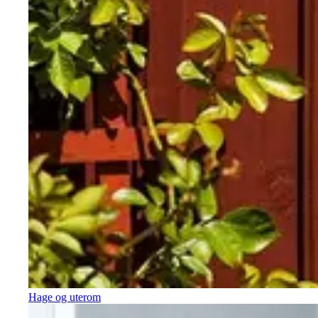
Hage og uterom