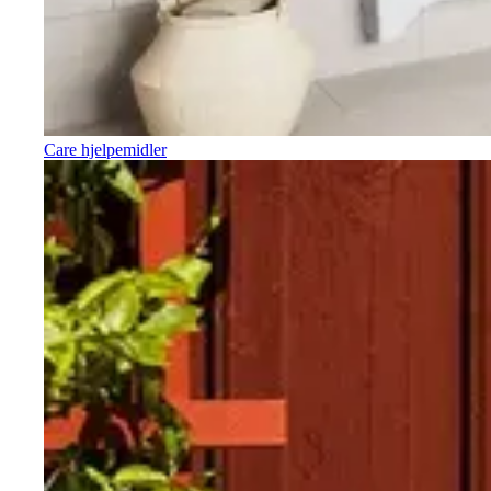
Care hjelpemidler