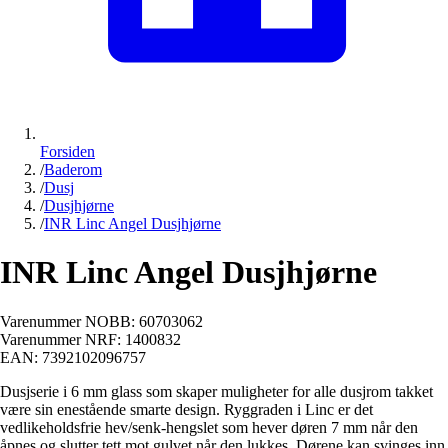
Forsiden
/
Baderom
/
Dusj
/
Dusjhjørne
/
INR Linc Angel Dusjhjørne
INR Linc Angel Dusjhjørne
Varenummer NOBB:
60703062
Varenummer NRF:
1400832
EAN:
7392102096757
Dusjserie i 6 mm glass som skaper muligheter for alle dusjrom takket
være sin enestående smarte design. Ryggraden i Linc er det
vedlikeholdsfrie hev/senk-hengslet som hever døren 7 mm når den
åpnes og slutter tett mot gulvet når den lukkes. Dørene kan svinges inn