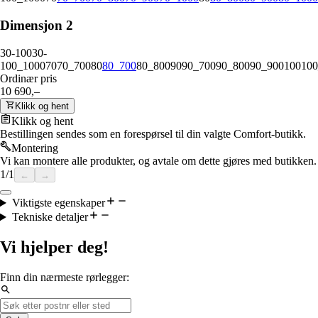
Dimensjon 2
30-100
30-
100_1000
70
70_700
80
80_700
80_800
90
90_700
90_800
90_900
100
100
Ordinær pris
10 690,–
Klikk og hent
Klikk og hent
Bestillingen sendes som en forespørsel til din valgte Comfort-butikk.
Montering
Vi kan montere alle produkter, og avtale om dette gjøres med butikken.
1
/
1
←
→
Viktigste egenskaper
Tekniske detaljer
Vi hjelper deg!
Finn din nærmeste rørlegger: