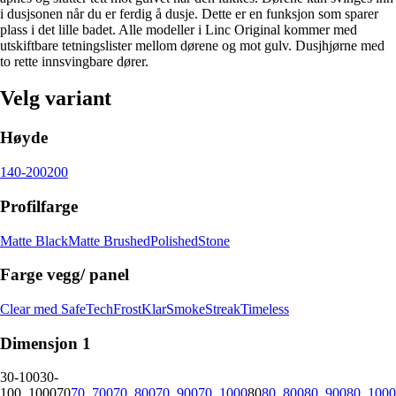
i dusjsonen når du er ferdig å dusje. Dette er en funksjon som sparer
plass i det lille badet. Alle modeller i Linc Original kommer med
utskiftbare tetningslister mellom dørene og mot gulv. Dusjhjørne med
to rette innsvingbare dører.
Velg variant
Høyde
140-200
200
Profilfarge
Matte Black
Matte Brushed
Polished
Stone
Farge vegg/ panel
Clear med SafeTech
Frost
Klar
Smoke
Streak
Timeless
Dimensjon 1
30-100
30-
100_1000
70
70_700
70_800
70_900
70_1000
80
80_800
80_900
80_1000