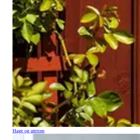
Hage og uterom