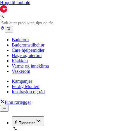
Hopp til innhold
Baderom
Baderomstilbehør
Care hjelpemidler
Hage og uterom
Kjøkken
Varme og inneklima
Vaskerom
Kampanjer
Ferdig Montert
Inspirasjon og råd
Finn rørlegger
Tjenester