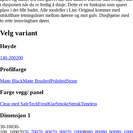
i dusjsonen når du er ferdig å dusje. Dette er en funksjon som sparer
plass i det lille badet. Alle modeller i Linc Original kommer med
utskiftbare tetningslister mellom dørene og mot gulv. Dusjhjørne med
to rette innsvingbare dører.
Velg variant
Høyde
140-200
200
Profilfarge
Matte Black
Matte Brushed
Polished
Stone
Farge vegg/ panel
Clear med SafeTech
Frost
Klar
Smoke
Streak
Timeless
Dimensjon 1
30-100
30-
100_1000
70
70_700
70_800
70_900
70_1000
80
80_800
80_900
80_1000