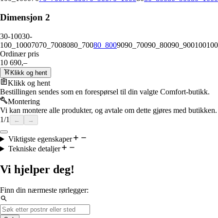
Dimensjon 2
30-100
30-
100_1000
70
70_700
80
80_700
80_800
90
90_700
90_800
90_900
100
100
Ordinær pris
10 690,–
Klikk og hent
Klikk og hent
Bestillingen sendes som en forespørsel til din valgte Comfort-butikk.
Montering
Vi kan montere alle produkter, og avtale om dette gjøres med butikken.
1
/
1
←
→
Viktigste egenskaper
Tekniske detaljer
Vi hjelper deg!
Finn din nærmeste rørlegger: