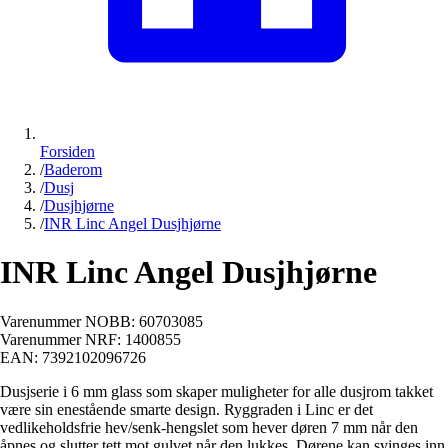
Forsiden
/
Baderom
/
Dusj
/
Dusjhjørne
/
INR Linc Angel Dusjhjørne
INR Linc Angel Dusjhjørne
Varenummer NOBB:
60703085
Varenummer NRF:
1400855
EAN:
7392102096726
Dusjserie i 6 mm glass som skaper muligheter for alle dusjrom takket
være sin enestående smarte design. Ryggraden i Linc er det
vedlikeholdsfrie hev/senk-hengslet som hever døren 7 mm når den
åpnes og slutter tett mot gulvet når den lukkes. Dørene kan svinges inn