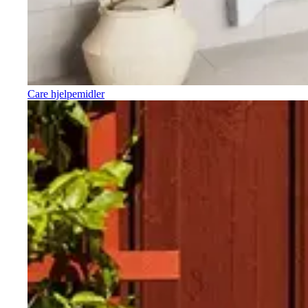
Care hjelpemidler