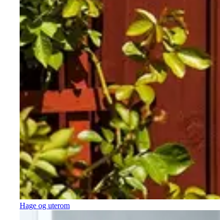
Hage og uterom