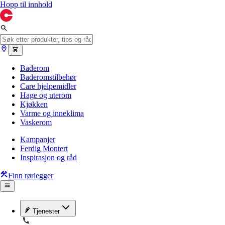
Hopp til innhold
Baderom
Baderomstilbehør
Care hjelpemidler
Hage og uterom
Kjøkken
Varme og inneklima
Vaskerom
Kampanjer
Ferdig Montert
Inspirasjon og råd
Finn rørlegger
Tjenester