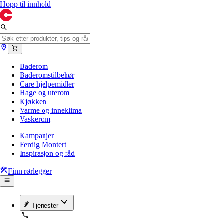
Hopp til innhold
Baderom
Baderomstilbehør
Care hjelpemidler
Hage og uterom
Kjøkken
Varme og inneklima
Vaskerom
Kampanjer
Ferdig Montert
Inspirasjon og råd
Finn rørlegger
Tjenester