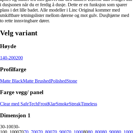
i dusjsonen når du er ferdig å dusje. Dette er en funksjon som sparer
plass i det lille badet. Alle modeller i Linc Original kommer med
utskiftbare tetningslister mellom dørene og mot gulv. Dusjhjørne med
to rette innsvingbare dører.
Velg variant
Høyde
140-200
200
Profilfarge
Matte Black
Matte Brushed
Polished
Stone
Farge vegg/ panel
Clear med SafeTech
Frost
Klar
Smoke
Streak
Timeless
Dimensjon 1
30-100
30-
100_1000
70
70_700
70_800
70_900
70_1000
80
80_800
80_900
80_1000