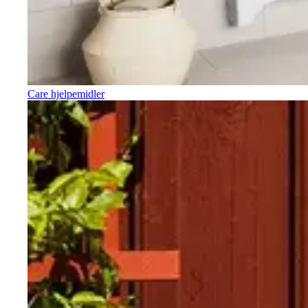
Care hjelpemidler