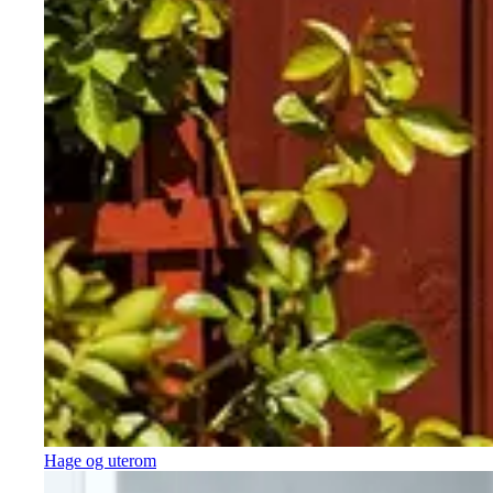
Hage og uterom