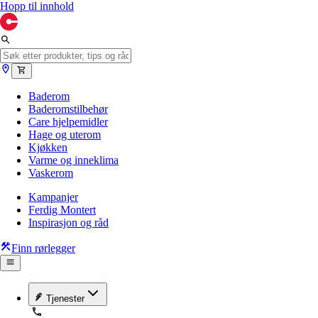
Hopp til innhold
Baderom
Baderomstilbehør
Care hjelpemidler
Hage og uterom
Kjøkken
Varme og inneklima
Vaskerom
Kampanjer
Ferdig Montert
Inspirasjon og råd
Finn rørlegger
Tjenester