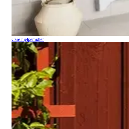
Care hjelpemidler