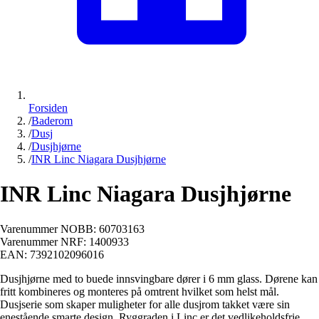
Forsiden
/
Baderom
/
Dusj
/
Dusjhjørne
/
INR Linc Niagara Dusjhjørne
INR Linc Niagara Dusjhjørne
Varenummer NOBB:
60703163
Varenummer NRF:
1400933
EAN:
7392102096016
Dusjhjørne med to buede innsvingbare dører i 6 mm glass. Dørene kan
fritt kombineres og monteres på omtrent hvilket som helst mål.
Dusjserie som skaper muligheter for alle dusjrom takket være sin
enestående smarte design. Ryggraden i Linc er det vedlikeholdsfrie