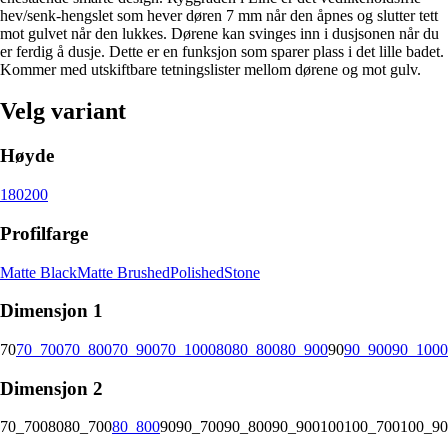
hev/senk-hengslet som hever døren 7 mm når den åpnes og slutter tett
mot gulvet når den lukkes. Dørene kan svinges inn i dusjsonen når du
er ferdig å dusje. Dette er en funksjon som sparer plass i det lille badet.
Kommer med utskiftbare tetningslister mellom dørene og mot gulv.
Velg variant
Høyde
180
200
Profilfarge
Matte Black
Matte Brushed
Polished
Stone
Dimensjon 1
70
70_700
70_800
70_900
70_1000
80
80_800
80_900
90
90_900
90_1000
Dimensjon 2
70_700
80
80_700
80_800
90
90_700
90_800
90_900
100
100_700
100_90