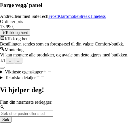
Farge vegg/ panel
Andre
Clear med SafeTech
Frost
Klar
Smoke
Streak
Timeless
Ordinær pris
13 990,–
Klikk og hent
Klikk og hent
Bestillingen sendes som en forespørsel til din valgte Comfort-butikk.
Montering
Vi kan montere alle produkter, og avtale om dette gjøres med butikken.
1
/
1
←
→
Viktigste egenskaper
Tekniske detaljer
Vi hjelper deg!
Finn din nærmeste rørlegger:
Søk