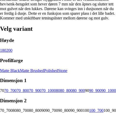
hev/senk-hengslet som hever døren 7 mm når den åpnes og slutter tett
mot gulvet når den lukkes. Dørene kan svinges inn i dusjsonen når du
er ferdig å dusje. Dette er en funksjon som sparer plass i det lille badet.
Kommer med utskiftbare tetningslister mellom dørene og mot gulv.
Velg variant
Høyde
180
200
Profilfarge
Matte Black
Matte Brushed
Polished
Stone
Dimensjon 1
70
70_700
70_800
70_900
70_1000
80
80_800
80_900
90
90_900
90_1000
Dimensjon 2
70_700
80
80_700
80_800
90
90_700
90_800
90_900
100
100_700
100_90