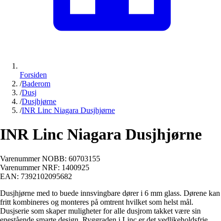
Forsiden
/
Baderom
/
Dusj
/
Dusjhjørne
/
INR Linc Niagara Dusjhjørne
INR Linc Niagara Dusjhjørne
Varenummer NOBB:
60703155
Varenummer NRF:
1400925
EAN:
7392102095682
Dusjhjørne med to buede innsvingbare dører i 6 mm glass. Dørene kan
fritt kombineres og monteres på omtrent hvilket som helst mål.
Dusjserie som skaper muligheter for alle dusjrom takket være sin
enestående smarte design. Ryggraden i Linc er det vedlikeholdsfrie