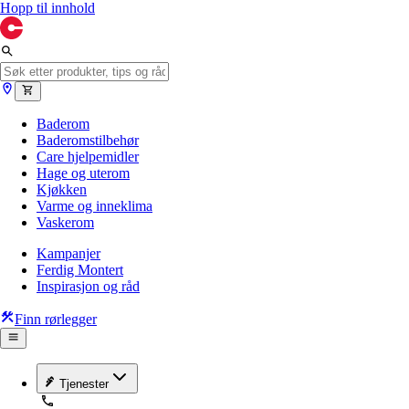
Hopp til innhold
Baderom
Baderomstilbehør
Care hjelpemidler
Hage og uterom
Kjøkken
Varme og inneklima
Vaskerom
Kampanjer
Ferdig Montert
Inspirasjon og råd
Finn rørlegger
Tjenester