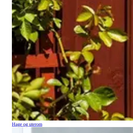
Hage og uterom