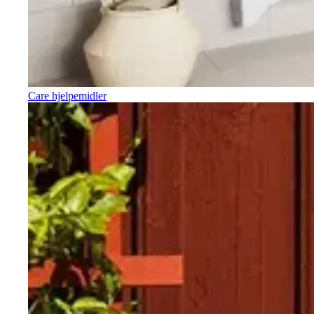
Care hjelpemidler