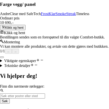
Farge vegg/ panel
Andre
Clear med SafeTech
Frost
Klar
Smoke
Streak
Timeless
Ordinær pris
10 690,–
Klikk og hent
Klikk og hent
Bestillingen sendes som en forespørsel til din valgte Comfort-butikk.
Montering
Vi kan montere alle produkter, og avtale om dette gjøres med butikken.
1
/
1
←
→
Viktigste egenskaper
Tekniske detaljer
Vi hjelper deg!
Finn din nærmeste rørlegger:
Søk