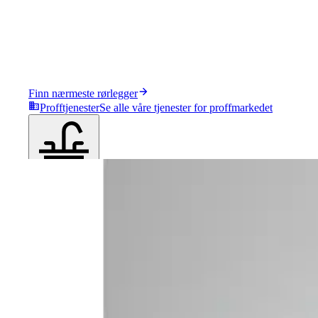
Finn nærmeste rørlegger
Profftjenester
Se alle våre tjenester for proffmarkedet
Produkter