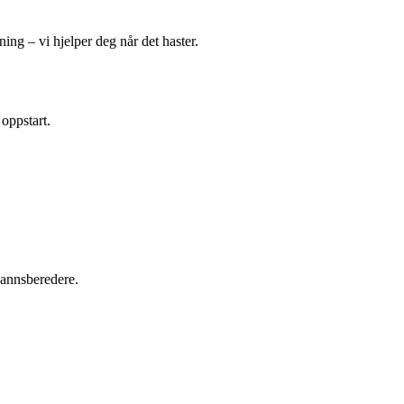
ing – vi hjelper deg når det haster.
 oppstart.
tvannsberedere.