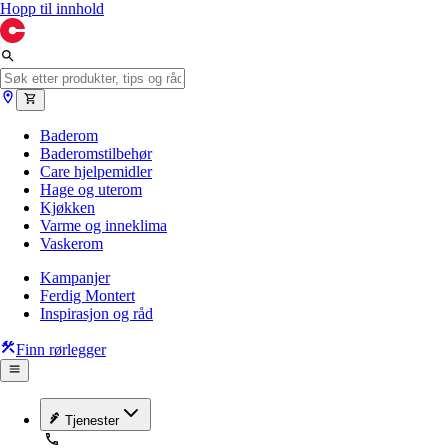
Hopp til innhold
Baderom
Baderomstilbehør
Care hjelpemidler
Hage og uterom
Kjøkken
Varme og inneklima
Vaskerom
Kampanjer
Ferdig Montert
Inspirasjon og råd
Finn rørlegger
Tjenester