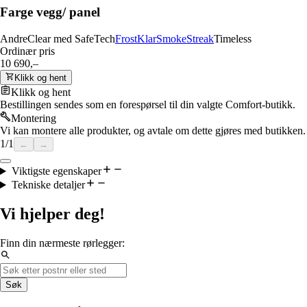
Farge vegg/ panel
Andre
Clear med SafeTech
Frost
Klar
Smoke
Streak
Timeless
Ordinær pris
10 690,–
Klikk og hent
Klikk og hent
Bestillingen sendes som en forespørsel til din valgte Comfort-butikk.
Montering
Vi kan montere alle produkter, og avtale om dette gjøres med butikken.
1
/
1
←
→
Viktigste egenskaper
Tekniske detaljer
Vi hjelper deg!
Finn din nærmeste rørlegger:
Søk