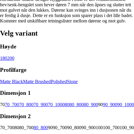
hev/senk-hengslet som hever døren 7 mm når den åpnes og slutter tett
mot gulvet når den lukkes. Dørene kan svinges inn i dusjsonen når du
er ferdig å dusje. Dette er en funksjon som sparer plass i det lille badet.
Kommer med utskiftbare tetningslister mellom dørene og mot gulv.
Velg variant
Høyde
180
200
Profilfarge
Matte Black
Matte Brushed
Polished
Stone
Dimensjon 1
70
70_700
70_800
70_900
70_1000
80
80_800
80_900
90
90_900
90_1000
Dimensjon 2
70_700
80
80_700
80_800
90
90_700
90_800
90_900
100
100_700
100_90