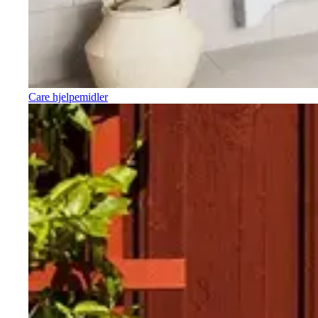
Care hjelpemidler