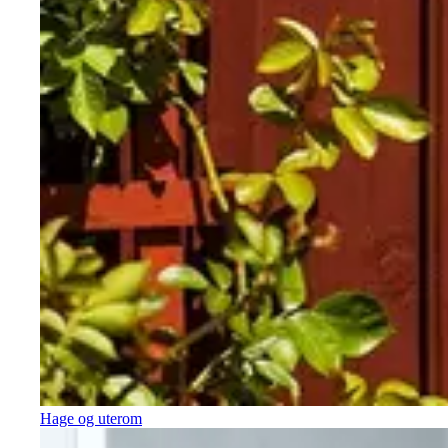
Hage og uterom