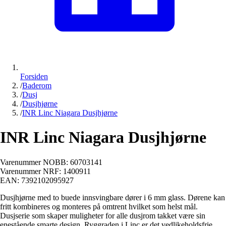
Forsiden
/
Baderom
/
Dusj
/
Dusjhjørne
/
INR Linc Niagara Dusjhjørne
INR Linc Niagara Dusjhjørne
Varenummer NOBB:
60703141
Varenummer NRF:
1400911
EAN:
7392102095927
Dusjhjørne med to buede innsvingbare dører i 6 mm glass. Dørene kan
fritt kombineres og monteres på omtrent hvilket som helst mål.
Dusjserie som skaper muligheter for alle dusjrom takket være sin
enestående smarte design. Ryggraden i Linc er det vedlikeholdsfrie