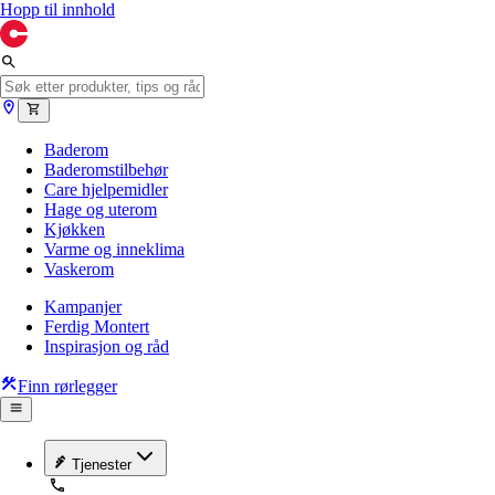
Hopp til innhold
Baderom
Baderomstilbehør
Care hjelpemidler
Hage og uterom
Kjøkken
Varme og inneklima
Vaskerom
Kampanjer
Ferdig Montert
Inspirasjon og råd
Finn rørlegger
Tjenester