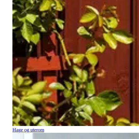
Hage og uterom