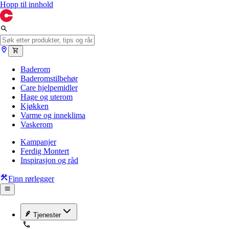
Hopp til innhold
Baderom
Baderomstilbehør
Care hjelpemidler
Hage og uterom
Kjøkken
Varme og inneklima
Vaskerom
Kampanjer
Ferdig Montert
Inspirasjon og råd
Finn rørlegger
Tjenester