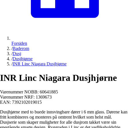
Forsiden
/
Baderom
/
Dusj
/
Dusjhjørne
/
INR Linc Niagara Dusjhjørne
INR Linc Niagara Dusjhjørne
Varenummer NOBB:
60641885
Varenummer NRF:
1369673
EAN:
7392102019015
Dusjhjørne med to buede innsvingbare dører i 6 mm glass. Dørene kan
fritt kombineres og monteres på omtrent hvilket som helst mål.
Dusjserie som skaper muligheter for alle dusjrom takket være sin
enestående smarte design. Ryggraden i Linc er det vedlikeholdsfrie