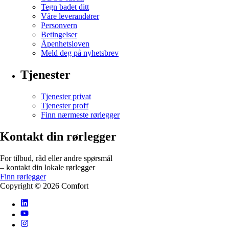
Tegn badet ditt
Våre leverandører
Personvern
Betingelser
Åpenhetsloven
Meld deg på nyhetsbrev
Tjenester
Tjenester privat
Tjenester proff
Finn nærmeste rørlegger
Kontakt din rørlegger
For tilbud, råd eller andre spørsmål
– kontakt din lokale rørlegger
Finn rørlegger
Copyright ©
2026
Comfort