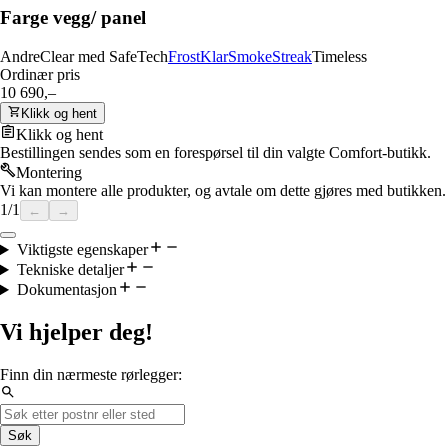
Farge vegg/ panel
Andre
Clear med SafeTech
Frost
Klar
Smoke
Streak
Timeless
Ordinær pris
10 690,–
Klikk og hent
Klikk og hent
Bestillingen sendes som en forespørsel til din valgte Comfort-butikk.
Montering
Vi kan montere alle produkter, og avtale om dette gjøres med butikken.
1
/
1
←
→
Viktigste egenskaper
Tekniske detaljer
Dokumentasjon
Vi hjelper deg!
Finn din nærmeste rørlegger:
Søk