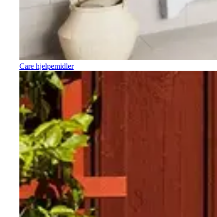
Care hjelpemidler