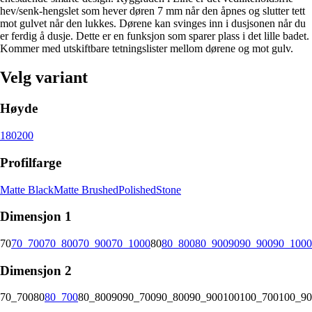
hev/senk-hengslet som hever døren 7 mm når den åpnes og slutter tett
mot gulvet når den lukkes. Dørene kan svinges inn i dusjsonen når du
er ferdig å dusje. Dette er en funksjon som sparer plass i det lille badet.
Kommer med utskiftbare tetningslister mellom dørene og mot gulv.
Velg variant
Høyde
180
200
Profilfarge
Matte Black
Matte Brushed
Polished
Stone
Dimensjon 1
70
70_700
70_800
70_900
70_1000
80
80_800
80_900
90
90_900
90_1000
Dimensjon 2
70_700
80
80_700
80_800
90
90_700
90_800
90_900
100
100_700
100_90