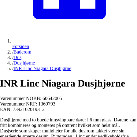
Forsiden
/
Baderom
/
Dusj
/
Dusjhjørne
/
INR Linc Niagara Dusjhjørne
INR Linc Niagara Dusjhjørne
Varenummer NOBB:
60642005
Varenummer NRF:
1369793
EAN:
7392102019312
Dusjhjørne med to buede innsvingbare dører i 6 mm glass. Dørene kan
fritt kombineres og monteres på omtrent hvilket som helst mål.
Dusjserie som skaper muligheter for alle dusjrom takket være sin
enestående smarte design. Ryggraden i Linc er det vedlikeholdsfrie