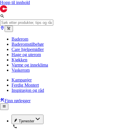
Hopp til innhold
Baderom
Baderomstilbehør
Care hjelpemidler
Hage og uterom
Kjøkken
Varme og inneklima
Vaskerom
Kampanjer
Ferdig Montert
Inspirasjon og råd
Finn rørlegger
Tjenester