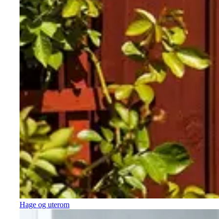
Hage og uterom