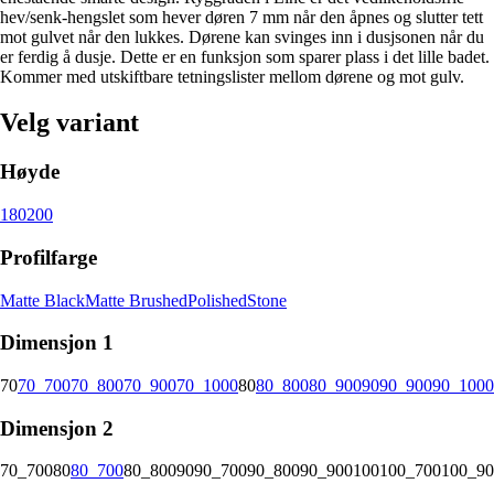
hev/senk-hengslet som hever døren 7 mm når den åpnes og slutter tett
mot gulvet når den lukkes. Dørene kan svinges inn i dusjsonen når du
er ferdig å dusje. Dette er en funksjon som sparer plass i det lille badet.
Kommer med utskiftbare tetningslister mellom dørene og mot gulv.
Velg variant
Høyde
180
200
Profilfarge
Matte Black
Matte Brushed
Polished
Stone
Dimensjon 1
70
70_700
70_800
70_900
70_1000
80
80_800
80_900
90
90_900
90_1000
Dimensjon 2
70_700
80
80_700
80_800
90
90_700
90_800
90_900
100
100_700
100_90