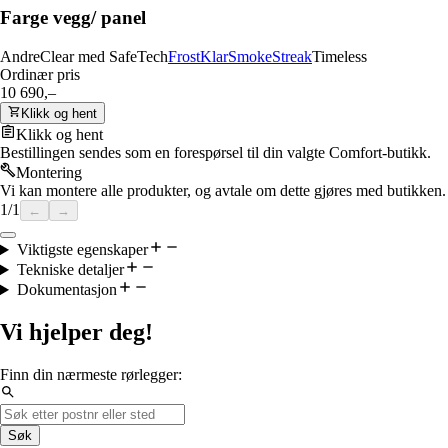
Farge vegg/ panel
Andre
Clear med SafeTech
Frost
Klar
Smoke
Streak
Timeless
Ordinær pris
10 690,–
Klikk og hent
Klikk og hent
Bestillingen sendes som en forespørsel til din valgte Comfort-butikk.
Montering
Vi kan montere alle produkter, og avtale om dette gjøres med butikken.
1
/
1
←
→
Viktigste egenskaper
Tekniske detaljer
Dokumentasjon
Vi hjelper deg!
Finn din nærmeste rørlegger:
Søk