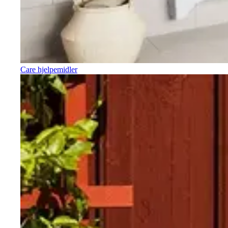
Care hjelpemidler