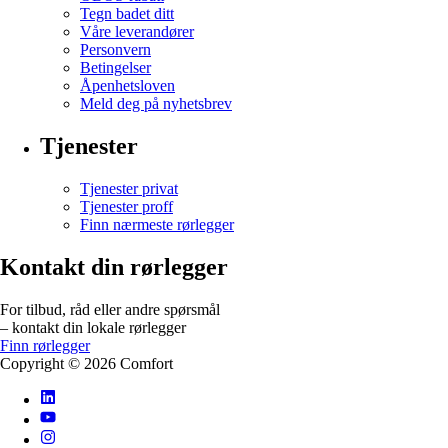
Tegn badet ditt
Våre leverandører
Personvern
Betingelser
Åpenhetsloven
Meld deg på nyhetsbrev
Tjenester
Tjenester privat
Tjenester proff
Finn nærmeste rørlegger
Kontakt din rørlegger
For tilbud, råd eller andre spørsmål
– kontakt din lokale rørlegger
Finn rørlegger
Copyright ©
2026
Comfort