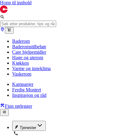
Hopp til innhold
Baderom
Baderomstilbehør
Care hjelpemidler
Hage og uterom
Kjøkken
Varme og inneklima
Vaskerom
Kampanjer
Ferdig Montert
Inspirasjon og råd
Finn rørlegger
Tjenester