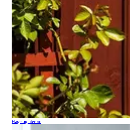
Hage og uterom