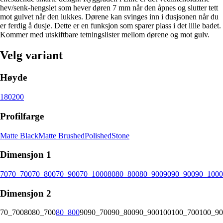
hev/senk-hengslet som hever døren 7 mm når den åpnes og slutter tett
mot gulvet når den lukkes. Dørene kan svinges inn i dusjsonen når du
er ferdig å dusje. Dette er en funksjon som sparer plass i det lille badet.
Kommer med utskiftbare tetningslister mellom dørene og mot gulv.
Velg variant
Høyde
180
200
Profilfarge
Matte Black
Matte Brushed
Polished
Stone
Dimensjon 1
70
70_700
70_800
70_900
70_1000
80
80_800
80_900
90
90_900
90_1000
Dimensjon 2
70_700
80
80_700
80_800
90
90_700
90_800
90_900
100
100_700
100_90