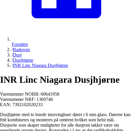
Forsiden
/
Baderom
/
Dusj
/
Dusjhjørne
/
INR Linc Niagara Dusjhjørne
INR Linc Niagara Dusjhjørne
Varenummer NOBB:
60641958
Varenummer NRF:
1369746
EAN:
7392102020233
Dusjhjørne med to buede innsvingbare dører i 6 mm glass. Dørene kan
fritt kombineres og monteres på omtrent hvilket som helst mål.
Dusjserie som skaper muligheter for alle dusjrom takket være sin
enestående smarte design. Ryggraden i Linc er det vedlikeholdsfrie