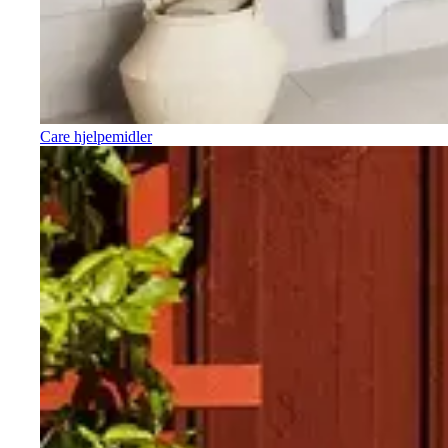
Care hjelpemidler