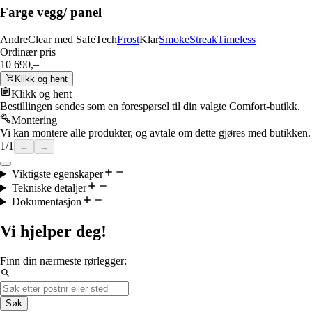
Farge vegg/ panel
Andre
Clear med SafeTech
Frost
Klar
Smoke
Streak
Timeless
Ordinær pris
10 690,–
Klikk og hent
Klikk og hent
Bestillingen sendes som en forespørsel til din valgte Comfort-butikk.
Montering
Vi kan montere alle produkter, og avtale om dette gjøres med butikken.
1
/
1
←
→
Viktigste egenskaper
Tekniske detaljer
Dokumentasjon
Vi hjelper deg!
Finn din nærmeste rørlegger:
Søk