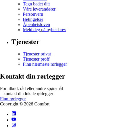
Tegn badet ditt
Våre leverandører
Personvern
Betingelser
Åpenhetsloven
Meld deg på nyhetsbrev
Tjenester
Tjenester privat
Tjenester proff
Finn nærmeste rørlegger
Kontakt din rørlegger
For tilbud, råd eller andre spørsmål
– kontakt din lokale rørlegger
Finn rørlegger
Copyright ©
2026
Comfort