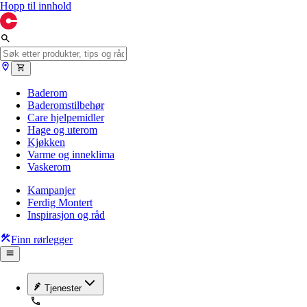
Hopp til innhold
Baderom
Baderomstilbehør
Care hjelpemidler
Hage og uterom
Kjøkken
Varme og inneklima
Vaskerom
Kampanjer
Ferdig Montert
Inspirasjon og råd
Finn rørlegger
Tjenester