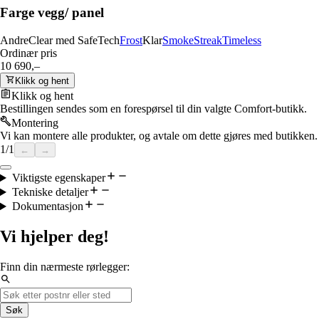
Farge vegg/ panel
Andre
Clear med SafeTech
Frost
Klar
Smoke
Streak
Timeless
Ordinær pris
10 690,–
Klikk og hent
Klikk og hent
Bestillingen sendes som en forespørsel til din valgte Comfort-butikk.
Montering
Vi kan montere alle produkter, og avtale om dette gjøres med butikken.
1
/
1
←
→
Viktigste egenskaper
Tekniske detaljer
Dokumentasjon
Vi hjelper deg!
Finn din nærmeste rørlegger:
Søk