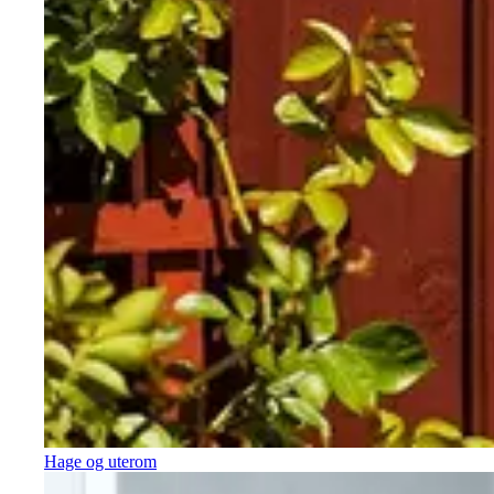
Hage og uterom