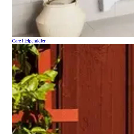
Care hjelpemidler