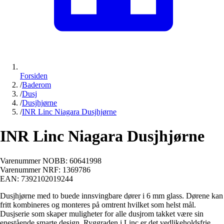
Forsiden
/
Baderom
/
Dusj
/
Dusjhjørne
/
INR Linc Niagara Dusjhjørne
INR Linc Niagara Dusjhjørne
Varenummer NOBB:
60641998
Varenummer NRF:
1369786
EAN:
7392102019244
Dusjhjørne med to buede innsvingbare dører i 6 mm glass. Dørene kan
fritt kombineres og monteres på omtrent hvilket som helst mål.
Dusjserie som skaper muligheter for alle dusjrom takket være sin
enestående smarte design. Ryggraden i Linc er det vedlikeholdsfrie