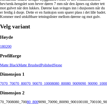
hev/senk-hengslet som hever døren 7 mm når den åpnes og slutter tett
mot gulvet når den lukkes. Dørene kan svinges inn i dusjsonen når du
er ferdig å dusje. Dette er en funksjon som sparer plass i det lille badet.
Kommer med utskiftbare tetningslister mellom dørene og mot gulv.
Velg variant
Høyde
180
200
Profilfarge
Matte Black
Matte Brushed
Polished
Stone
Dimensjon 1
70
70_700
70_800
70_900
70_1000
80
80_800
80_900
90
90_900
90_1000
Dimensjon 2
70_700
80
80_700
80_800
90
90_700
90_800
90_900
100
100_700
100_90