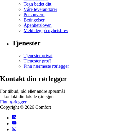
Tegn badet ditt
Våre leverandører
Personvern
Betingelser
Åpenhetsloven
Meld deg på nyhetsbrev
Tjenester
Tjenester privat
Tjenester proff
Finn nærmeste rørlegger
Kontakt din rørlegger
For tilbud, råd eller andre spørsmål
– kontakt din lokale rørlegger
Finn rørlegger
Copyright ©
2026
Comfort