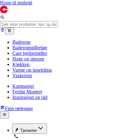
Hopp til innhold
Baderom
Baderomstilbehør
Care hjelpemidler
Hage og uterom
Kjøkken
Varme og inneklima
Vaskerom
Kampanjer
Ferdig Montert
Inspirasjon og råd
Finn rørlegger
Tjenester