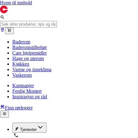
Hopp til innhold
Baderom
Baderomstilbehør
Care hjelpemidler
Hage og uterom
Kjøkken
Varme og inneklima
Vaskerom
Kampanjer
Ferdig Montert
Inspirasjon og råd
Finn rørlegger
Tjenester