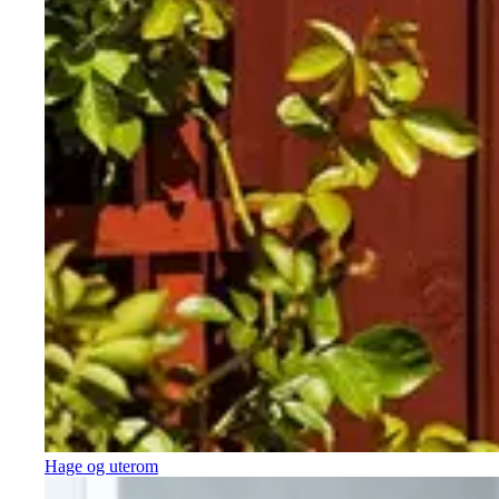
Hage og uterom