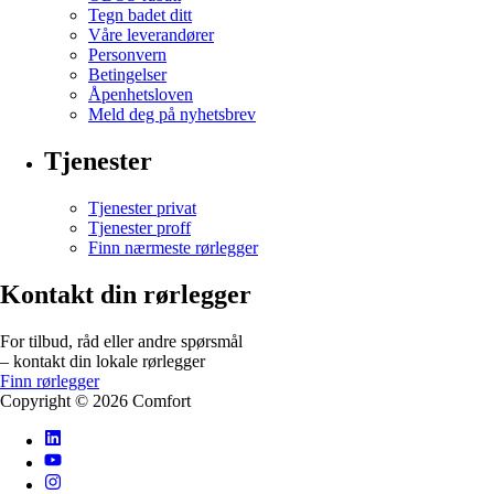
Tegn badet ditt
Våre leverandører
Personvern
Betingelser
Åpenhetsloven
Meld deg på nyhetsbrev
Tjenester
Tjenester privat
Tjenester proff
Finn nærmeste rørlegger
Kontakt din rørlegger
For tilbud, råd eller andre spørsmål
– kontakt din lokale rørlegger
Finn rørlegger
Copyright ©
2026
Comfort