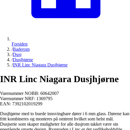
Forsiden
/
Baderom
/
Dusj
/
Dusjhjørne
/
INR Linc Niagara Dusjhjørne
INR Linc Niagara Dusjhjørne
Varenummer NOBB:
60642007
Varenummer NRF:
1369795
EAN:
7392102019299
Dusjhjørne med to buede innsvingbare dører i 6 mm glass. Dørene kan
fritt kombineres og monteres på omtrent hvilket som helst mål.
Dusjserie som skaper muligheter for alle dusjrom takket være sin
enestående smarte design. Ryggraden i Linc er det vedlikeholdsfrie