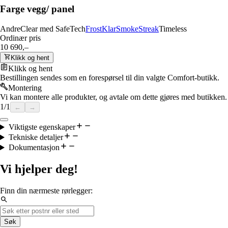
Farge vegg/ panel
Andre
Clear med SafeTech
Frost
Klar
Smoke
Streak
Timeless
Ordinær pris
10 690,–
Klikk og hent
Klikk og hent
Bestillingen sendes som en forespørsel til din valgte Comfort-butikk.
Montering
Vi kan montere alle produkter, og avtale om dette gjøres med butikken.
1
/
1
←
→
Viktigste egenskaper
Tekniske detaljer
Dokumentasjon
Vi hjelper deg!
Finn din nærmeste rørlegger:
Søk