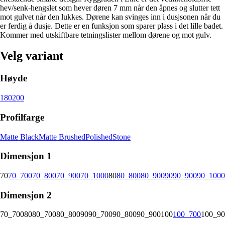
hev/senk-hengslet som hever døren 7 mm når den åpnes og slutter tett
mot gulvet når den lukkes. Dørene kan svinges inn i dusjsonen når du
er ferdig å dusje. Dette er en funksjon som sparer plass i det lille badet.
Kommer med utskiftbare tetningslister mellom dørene og mot gulv.
Velg variant
Høyde
180
200
Profilfarge
Matte Black
Matte Brushed
Polished
Stone
Dimensjon 1
70
70_700
70_800
70_900
70_1000
80
80_800
80_900
90
90_900
90_1000
Dimensjon 2
70_700
80
80_700
80_800
90
90_700
90_800
90_900
100
100_700
100_90