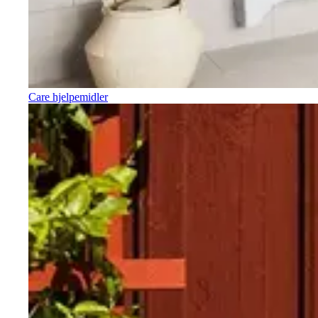
Care hjelpemidler