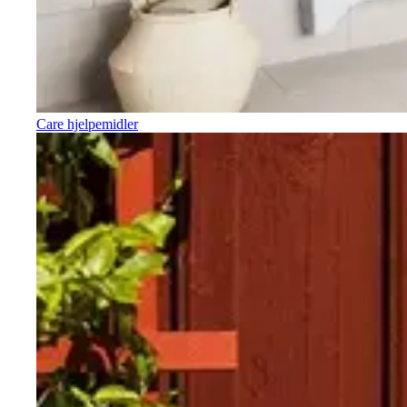
Care hjelpemidler