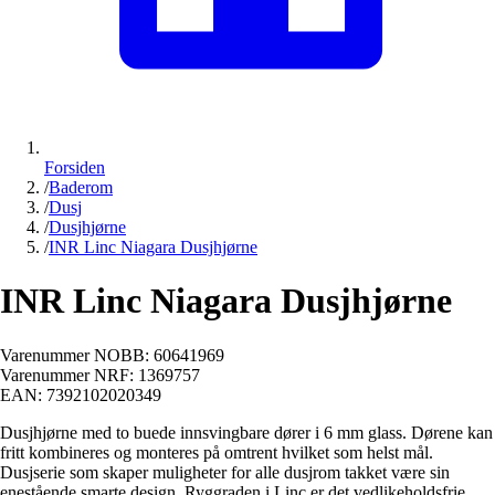
Forsiden
/
Baderom
/
Dusj
/
Dusjhjørne
/
INR Linc Niagara Dusjhjørne
INR Linc Niagara Dusjhjørne
Varenummer NOBB:
60641969
Varenummer NRF:
1369757
EAN:
7392102020349
Dusjhjørne med to buede innsvingbare dører i 6 mm glass. Dørene kan
fritt kombineres og monteres på omtrent hvilket som helst mål.
Dusjserie som skaper muligheter for alle dusjrom takket være sin
enestående smarte design. Ryggraden i Linc er det vedlikeholdsfrie