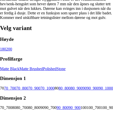
hev/senk-hengslet som hever døren 7 mm når den åpnes og slutter tett
mot gulvet når den lukkes. Dørene kan svinges inn i dusjsonen når du
er ferdig å dusje. Dette er en funksjon som sparer plass i det lille badet.
Kommer med utskiftbare tetningslister mellom dørene og mot gulv.
Velg variant
Høyde
180
200
Profilfarge
Matte Black
Matte Brushed
Polished
Stone
Dimensjon 1
70
70_700
70_800
70_900
70_1000
80
80_800
80_900
90
90_900
90_1000
Dimensjon 2
70_700
80
80_700
80_800
90
90_700
90_800
90_900
100
100_700
100_90