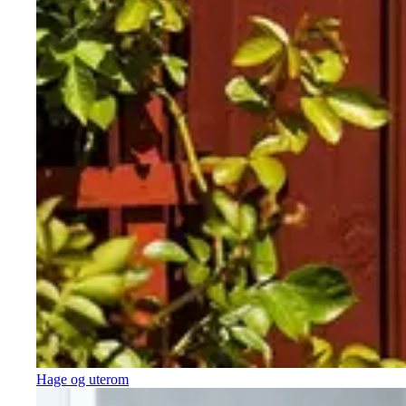
Hage og uterom