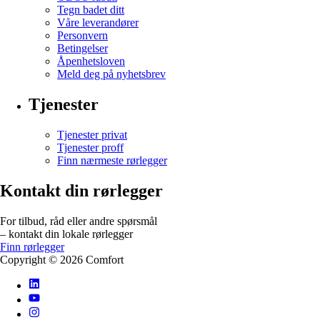
Tegn badet ditt
Våre leverandører
Personvern
Betingelser
Åpenhetsloven
Meld deg på nyhetsbrev
Tjenester
Tjenester privat
Tjenester proff
Finn nærmeste rørlegger
Kontakt din rørlegger
For tilbud, råd eller andre spørsmål
– kontakt din lokale rørlegger
Finn rørlegger
Copyright ©
2026
Comfort