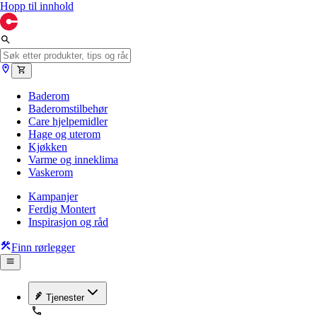
Hopp til innhold
Baderom
Baderomstilbehør
Care hjelpemidler
Hage og uterom
Kjøkken
Varme og inneklima
Vaskerom
Kampanjer
Ferdig Montert
Inspirasjon og råd
Finn rørlegger
Tjenester