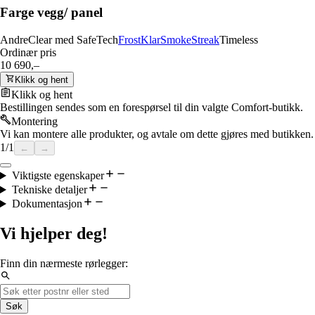
Farge vegg/ panel
Andre
Clear med SafeTech
Frost
Klar
Smoke
Streak
Timeless
Ordinær pris
10 690,–
Klikk og hent
Klikk og hent
Bestillingen sendes som en forespørsel til din valgte Comfort-butikk.
Montering
Vi kan montere alle produkter, og avtale om dette gjøres med butikken.
1
/
1
←
→
Viktigste egenskaper
Tekniske detaljer
Dokumentasjon
Vi hjelper deg!
Finn din nærmeste rørlegger:
Søk