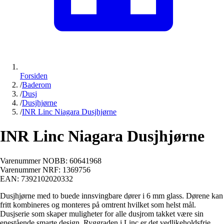
Forsiden
/
Baderom
/
Dusj
/
Dusjhjørne
/
INR Linc Niagara Dusjhjørne
INR Linc Niagara Dusjhjørne
Varenummer NOBB:
60641968
Varenummer NRF:
1369756
EAN:
7392102020332
Dusjhjørne med to buede innsvingbare dører i 6 mm glass. Dørene kan
fritt kombineres og monteres på omtrent hvilket som helst mål.
Dusjserie som skaper muligheter for alle dusjrom takket være sin
enestående smarte design. Ryggraden i Linc er det vedlikeholdsfrie