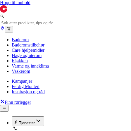
Hopp til innhold
Baderom
Baderomstilbehør
Care hjelpemidler
Hage og uterom
Kjøkken
Varme og inneklima
Vaskerom
Kampanjer
Ferdig Montert
Inspirasjon og råd
Finn rørlegger
Tjenester