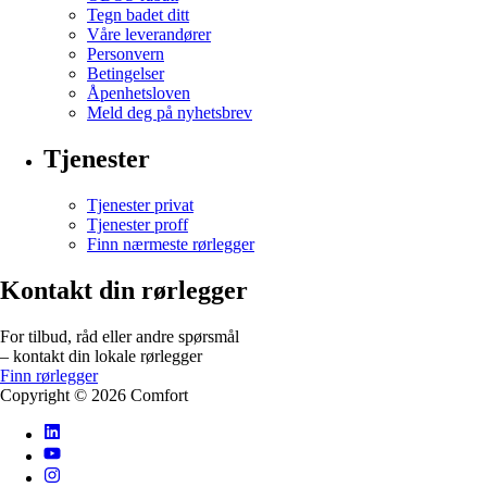
Tegn badet ditt
Våre leverandører
Personvern
Betingelser
Åpenhetsloven
Meld deg på nyhetsbrev
Tjenester
Tjenester privat
Tjenester proff
Finn nærmeste rørlegger
Kontakt din rørlegger
For tilbud, råd eller andre spørsmål
– kontakt din lokale rørlegger
Finn rørlegger
Copyright ©
2026
Comfort