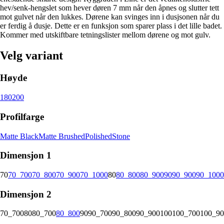
hev/senk-hengslet som hever døren 7 mm når den åpnes og slutter tett
mot gulvet når den lukkes. Dørene kan svinges inn i dusjsonen når du
er ferdig å dusje. Dette er en funksjon som sparer plass i det lille badet.
Kommer med utskiftbare tetningslister mellom dørene og mot gulv.
Velg variant
Høyde
180
200
Profilfarge
Matte Black
Matte Brushed
Polished
Stone
Dimensjon 1
70
70_700
70_800
70_900
70_1000
80
80_800
80_900
90
90_900
90_1000
Dimensjon 2
70_700
80
80_700
80_800
90
90_700
90_800
90_900
100
100_700
100_90