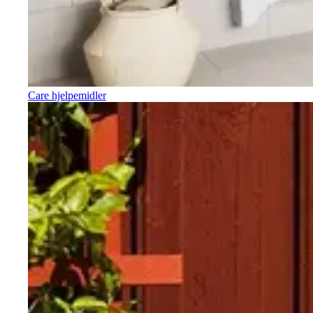
Care hjelpemidler