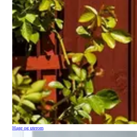
Hage og uterom