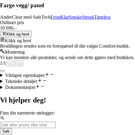
Farge vegg/ panel
Andre
Clear med SafeTech
Frost
Klar
Smoke
Streak
Timeless
Ordinær pris
10 690,–
Klikk og hent
Klikk og hent
Bestillingen sendes som en forespørsel til din valgte Comfort-butikk.
Montering
Vi kan montere alle produkter, og avtale om dette gjøres med butikken.
1
/
1
←
→
Viktigste egenskaper
Tekniske detaljer
Dokumentasjon
Vi hjelper deg!
Finn din nærmeste rørlegger:
Søk