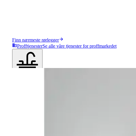
Finn nærmeste rørlegger
Profftjenester
Se alle våre tjenester for proffmarkedet
Produkter