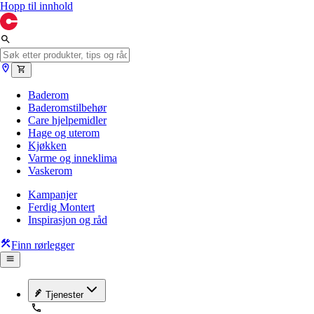
Hopp til innhold
Baderom
Baderomstilbehør
Care hjelpemidler
Hage og uterom
Kjøkken
Varme og inneklima
Vaskerom
Kampanjer
Ferdig Montert
Inspirasjon og råd
Finn rørlegger
Tjenester