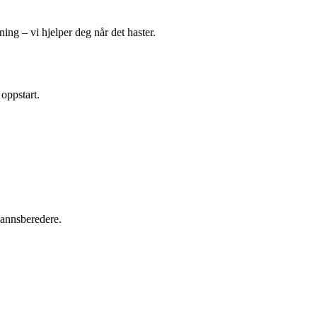
ing – vi hjelper deg når det haster.
 oppstart.
tvannsberedere.