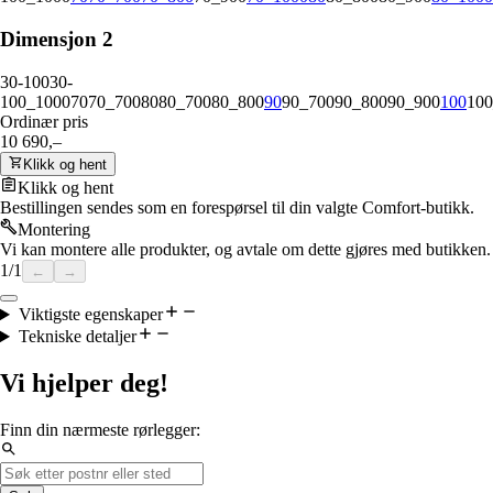
Dimensjon 2
30-100
30-
100_1000
70
70_700
80
80_700
80_800
90
90_700
90_800
90_900
100
100
Ordinær pris
10 690,–
Klikk og hent
Klikk og hent
Bestillingen sendes som en forespørsel til din valgte Comfort-butikk.
Montering
Vi kan montere alle produkter, og avtale om dette gjøres med butikken.
1
/
1
←
→
Viktigste egenskaper
Tekniske detaljer
Vi hjelper deg!
Finn din nærmeste rørlegger: