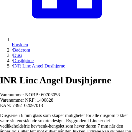
Forsiden
/
Baderom
/
Dusj
/
Dusjhjørne
/
INR Linc Angel Dusjhjørne
INR Linc Angel Dusjhjørne
Varenummer NOBB:
60703058
Varenummer NRF:
1400828
EAN:
7392102097013
Dusjserie i 6 mm glass som skaper muligheter for alle dusjrom takket
være sin enestående smarte design. Ryggraden i Linc er det
vedlikeholdsfrie hev/senk-hengslet som hever døren 7 mm når den
åpnes og slutter tett mot gulvet når den lukkes. Dørene kan svinges inn