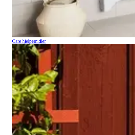
Care hjelpemidler