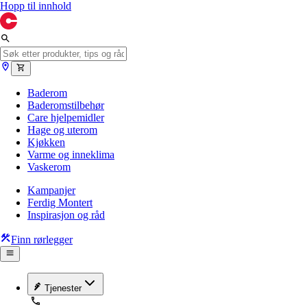
Hopp til innhold
Baderom
Baderomstilbehør
Care hjelpemidler
Hage og uterom
Kjøkken
Varme og inneklima
Vaskerom
Kampanjer
Ferdig Montert
Inspirasjon og råd
Finn rørlegger
Tjenester