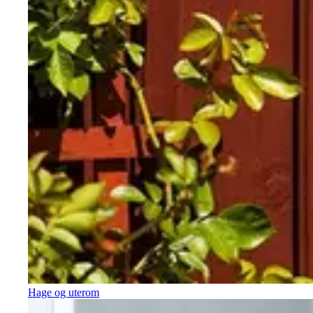
Hage og uterom