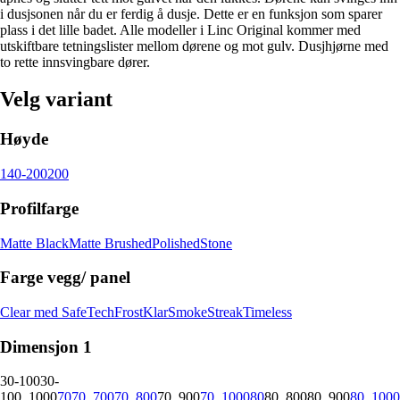
i dusjsonen når du er ferdig å dusje. Dette er en funksjon som sparer
plass i det lille badet. Alle modeller i Linc Original kommer med
utskiftbare tetningslister mellom dørene og mot gulv. Dusjhjørne med
to rette innsvingbare dører.
Velg variant
Høyde
140-200
200
Profilfarge
Matte Black
Matte Brushed
Polished
Stone
Farge vegg/ panel
Clear med SafeTech
Frost
Klar
Smoke
Streak
Timeless
Dimensjon 1
30-100
30-
100_1000
70
70_700
70_800
70_900
70_1000
80
80_800
80_900
80_1000