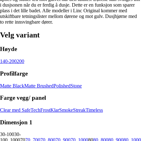
i dusjsonen når du er ferdig å dusje. Dette er en funksjon som sparer
plass i det lille badet. Alle modeller i Linc Original kommer med
utskiftbare tetningslister mellom dørene og mot gulv. Dusjhjørne med
to rette innsvingbare dører.
Velg variant
Høyde
140-200
200
Profilfarge
Matte Black
Matte Brushed
Polished
Stone
Farge vegg/ panel
Clear med SafeTech
Frost
Klar
Smoke
Streak
Timeless
Dimensjon 1
30-100
30-
100_1000
70
70_700
70_800
70_900
70_1000
80
80_800
80_900
80_1000