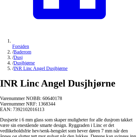
Forsiden
/
Baderom
/
Dusj
/
Dusjhjørne
/
INR Linc Angel Dusjhjørne
INR Linc Angel Dusjhjørne
Varenummer NOBB:
60640178
Varenummer NRF:
1368344
EAN:
7392102016113
Dusjserie i 6 mm glass som skaper muligheter for alle dusjrom takket
være sin enestående smarte design. Ryggraden i Linc er det
vedlikeholdsfrie hev/senk-hengslet som hever døren 7 mm når den
åpnes og slutter tett mot gulvet når den lukkes. Dørene kan svinges inn