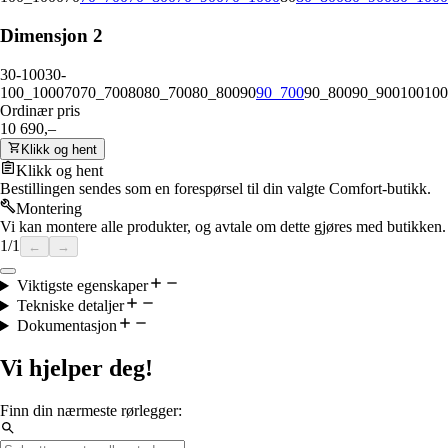
Dimensjon 2
30-100
30-
100_1000
70
70_700
80
80_700
80_800
90
90_700
90_800
90_900
100
100
Ordinær pris
10 690,–
Klikk og hent
Klikk og hent
Bestillingen sendes som en forespørsel til din valgte Comfort-butikk.
Montering
Vi kan montere alle produkter, og avtale om dette gjøres med butikken.
1
/
1
←
→
Viktigste egenskaper
Tekniske detaljer
Dokumentasjon
Vi hjelper deg!
Finn din nærmeste rørlegger: