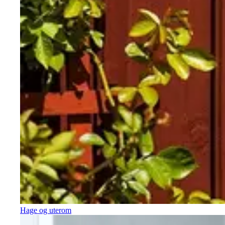
Hage og uterom