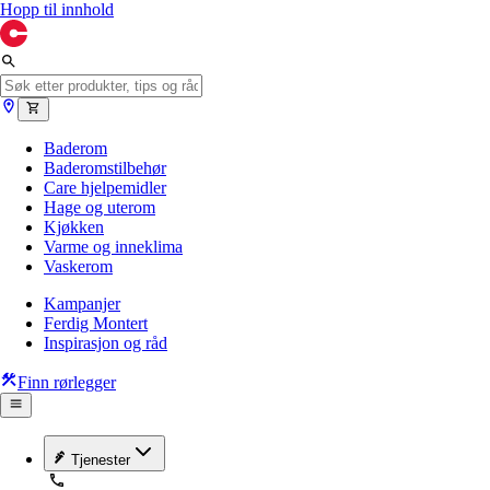
Hopp til innhold
Baderom
Baderomstilbehør
Care hjelpemidler
Hage og uterom
Kjøkken
Varme og inneklima
Vaskerom
Kampanjer
Ferdig Montert
Inspirasjon og råd
Finn rørlegger
Tjenester