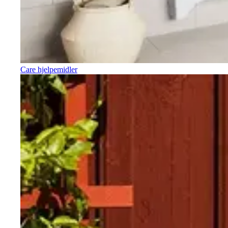
Care hjelpemidler