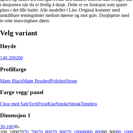
i dusjsonen når du er ferdig å dusje. Dette er en funksjon som sparer
plass i det lille badet. Alle modeller i Linc Original kommer med
utskiftbare tetningslister mellom dørene og mot gulv. Dusjhjørne med
to rette innsvingbare dører.
Velg variant
Høyde
140-200
200
Profilfarge
Matte Black
Matte Brushed
Polished
Stone
Farge vegg/ panel
Clear med SafeTech
Frost
Klar
Smoke
Streak
Timeless
Dimensjon 1
30-100
30-
100_1000
70
70_700
70_800
70_900
70_1000
80
80_800
80_900
80_1000