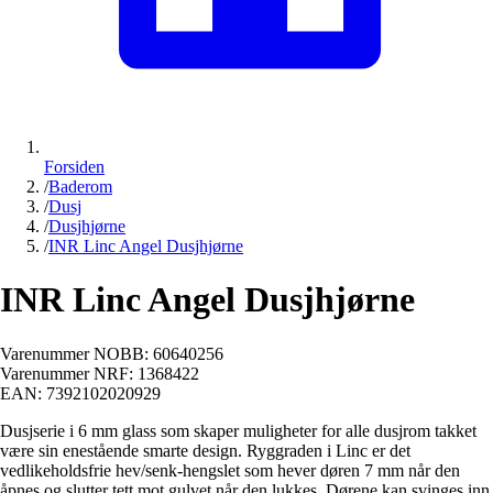
Forsiden
/
Baderom
/
Dusj
/
Dusjhjørne
/
INR Linc Angel Dusjhjørne
INR Linc Angel Dusjhjørne
Varenummer NOBB:
60640256
Varenummer NRF:
1368422
EAN:
7392102020929
Dusjserie i 6 mm glass som skaper muligheter for alle dusjrom takket
være sin enestående smarte design. Ryggraden i Linc er det
vedlikeholdsfrie hev/senk-hengslet som hever døren 7 mm når den
åpnes og slutter tett mot gulvet når den lukkes. Dørene kan svinges inn