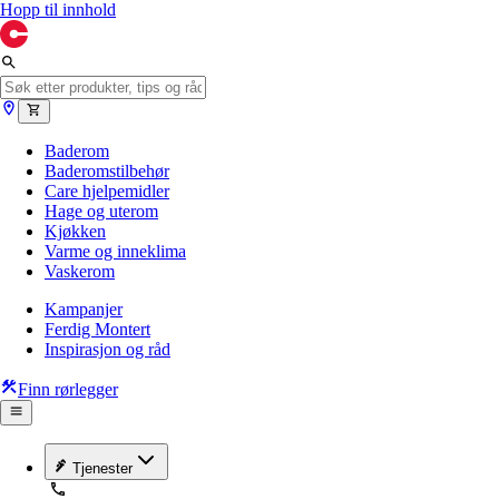
Hopp til innhold
Baderom
Baderomstilbehør
Care hjelpemidler
Hage og uterom
Kjøkken
Varme og inneklima
Vaskerom
Kampanjer
Ferdig Montert
Inspirasjon og råd
Finn rørlegger
Tjenester