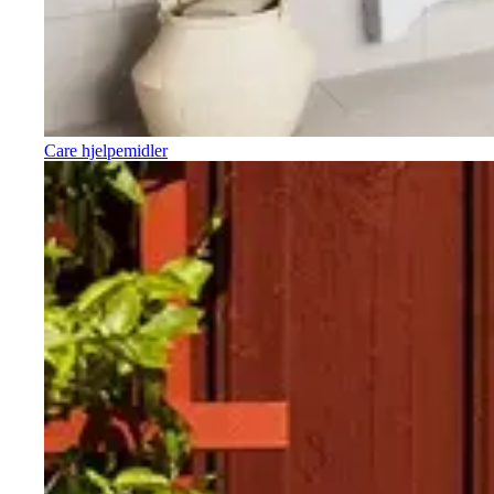
Care hjelpemidler