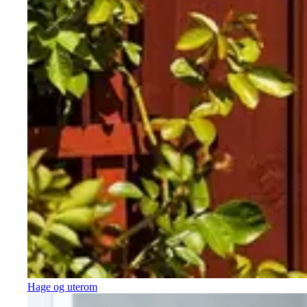
Hage og uterom