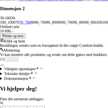
Dimensjon 2
30-100
30-
100_1000
70
70_700
80
80_700
80_800
90
90_700
90_800
90_900
100
100
Ordinær pris
10 690,–
Klikk og hent
Klikk og hent
Bestillingen sendes som en forespørsel til din valgte Comfort-butikk.
Montering
Vi kan montere alle produkter, og avtale om dette gjøres med butikken.
1
/
1
←
→
Viktigste egenskaper
Tekniske detaljer
Dokumentasjon
Vi hjelper deg!
Finn din nærmeste rørlegger: