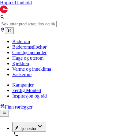
Hopp til innhold
Baderom
Baderomstilbehør
Care hjelpemidler
Hage og uterom
Kjøkken
Varme og inneklima
Vaskerom
Kampanjer
Ferdig Montert
Inspirasjon og råd
Finn rørlegger
Tjenester