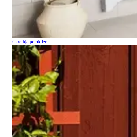
Care hjelpemidler