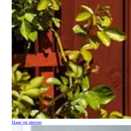
Hage og uterom