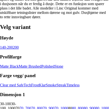
i dusjsonen når du er ferdig å dusje. Dette er en funksjon som sparer
plass i det lille badet. Alle modeller i Linc Original kommer med
utskiftbare tetningslister mellom dørene og mot gulv. Dusjhjørne med
to rette innsvingbare dører.
Velg variant
Høyde
140-200
200
Profilfarge
Matte Black
Matte Brushed
Polished
Stone
Farge vegg/ panel
Clear med SafeTech
Frost
Klar
Smoke
Streak
Timeless
Dimensjon 1
30-100
30-
100_1000
70
70_700
70_800
70_900
70_1000
80
80_800
80_900
80_1000