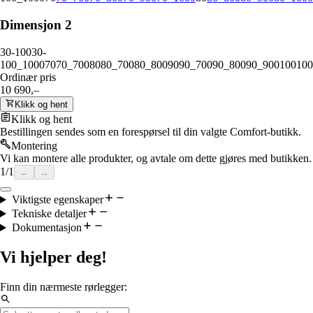
Dimensjon 2
30-100
30-
100_1000
70
70_700
80
80_700
80_800
90
90_700
90_800
90_900
100
100
Ordinær pris
10 690,–
Klikk og hent
Klikk og hent
Bestillingen sendes som en forespørsel til din valgte Comfort-butikk.
Montering
Vi kan montere alle produkter, og avtale om dette gjøres med butikken.
1
/
1
←
→
Viktigste egenskaper
Tekniske detaljer
Dokumentasjon
Vi hjelper deg!
Finn din nærmeste rørlegger: