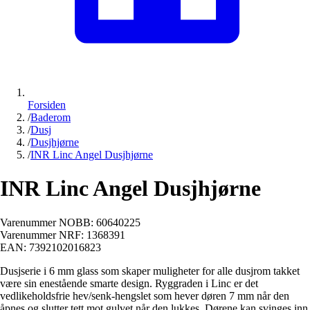
Forsiden
/
Baderom
/
Dusj
/
Dusjhjørne
/
INR Linc Angel Dusjhjørne
INR Linc Angel Dusjhjørne
Varenummer NOBB:
60640225
Varenummer NRF:
1368391
EAN:
7392102016823
Dusjserie i 6 mm glass som skaper muligheter for alle dusjrom takket
være sin enestående smarte design. Ryggraden i Linc er det
vedlikeholdsfrie hev/senk-hengslet som hever døren 7 mm når den
åpnes og slutter tett mot gulvet når den lukkes. Dørene kan svinges inn