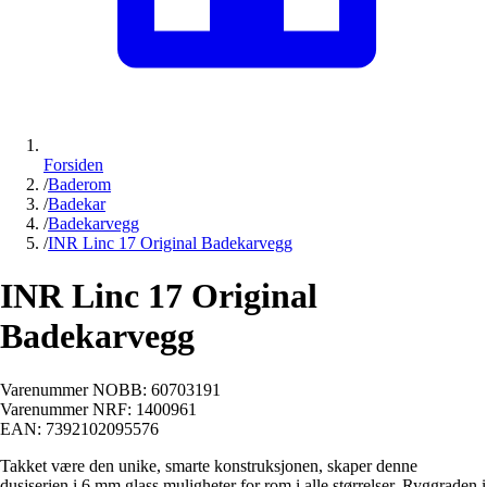
Forsiden
/
Baderom
/
Badekar
/
Badekarvegg
/
INR Linc 17 Original Badekarvegg
INR Linc 17 Original
Badekarvegg
Varenummer NOBB:
60703191
Varenummer NRF:
1400961
EAN:
7392102095576
Takket være den unike, smarte konstruksjonen, skaper denne
dusjserien i 6 mm glass muligheter for rom i alle størrelser. Ryggraden i