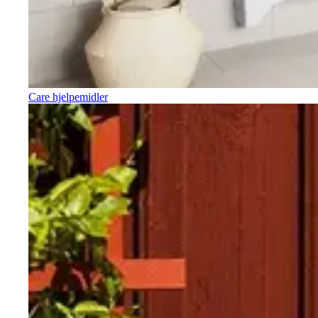
Care hjelpemidler