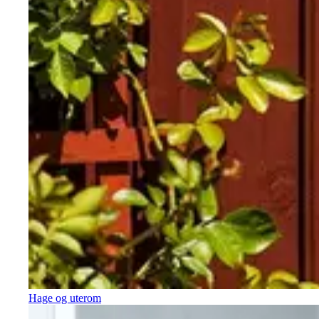
Hage og uterom