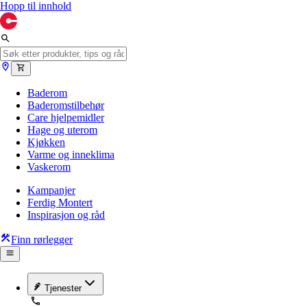
Hopp til innhold
Baderom
Baderomstilbehør
Care hjelpemidler
Hage og uterom
Kjøkken
Varme og inneklima
Vaskerom
Kampanjer
Ferdig Montert
Inspirasjon og råd
Finn rørlegger
Tjenester