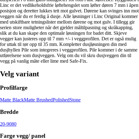
Linc er det vedlikeholdsfrie løftehengslet som løfter døren 7 mm i åpen
posisjon og deretter lukkes tett mot gulvet. Dørene kan svinges inn mot
veggen når du er ferdig å dusje. Alle løsninger i Linc Original kommer
med utskiftbare tetningslister mellom dørene og mot gulv. I tillegg gir
serien store muligheter når det gjelder måltilpasning og skråkapping,
slik at du kan skape den optimale løsningen for badet ditt. Skjeve
vegger kan justeres opp til 7 mm +/- i veggprofilen. Det er også mulig
for uttak til rør opp til 35 mm. Kompletter dusjløsningen din med
dusjhyllen Pile som integreres i veggprofilen. Pile kommer i de samme
utførelsene som dusjveggen. Velg om du vil skru dusjveggen din til
vegg på vanlig måte eller lime med Safe-Fix.
Velg variant
Profilfarge
Matte Black
Matte Brushed
Polished
Stone
Bredde
20-90
80
Farge vegg/ panel