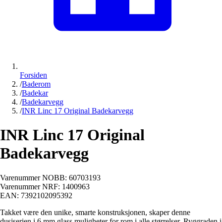
Forsiden
/
Baderom
/
Badekar
/
Badekarvegg
/
INR Linc 17 Original Badekarvegg
INR Linc 17 Original
Badekarvegg
Varenummer NOBB:
60703193
Varenummer NRF:
1400963
EAN:
7392102095392
Takket være den unike, smarte konstruksjonen, skaper denne
dusjserien i 6 mm glass muligheter for rom i alle størrelser. Ryggraden i