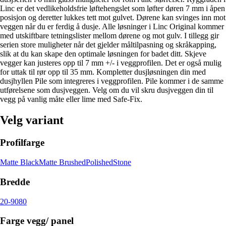
Linc er det vedlikeholdsfrie løftehengslet som løfter døren 7 mm i åpen
posisjon og deretter lukkes tett mot gulvet. Dørene kan svinges inn mot
veggen når du er ferdig å dusje. Alle løsninger i Linc Original kommer
med utskiftbare tetningslister mellom dørene og mot gulv. I tillegg gir
serien store muligheter når det gjelder måltilpasning og skråkapping,
slik at du kan skape den optimale løsningen for badet ditt. Skjeve
vegger kan justeres opp til 7 mm +/- i veggprofilen. Det er også mulig
for uttak til rør opp til 35 mm. Kompletter dusjløsningen din med
dusjhyllen Pile som integreres i veggprofilen. Pile kommer i de samme
utførelsene som dusjveggen. Velg om du vil skru dusjveggen din til
vegg på vanlig måte eller lime med Safe-Fix.
Velg variant
Profilfarge
Matte Black
Matte Brushed
Polished
Stone
Bredde
20-90
80
Farge vegg/ panel