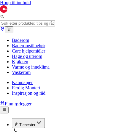
Hopp til innhold
Baderom
Baderomstilbehør
Care hjelpemidler
Hage og uterom
Kjøkken
Varme og inneklima
Vaskerom
Kampanjer
Ferdig Montert
Inspirasjon og råd
Finn rørlegger
Tjenester