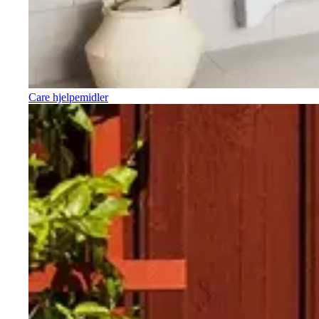
Care hjelpemidler