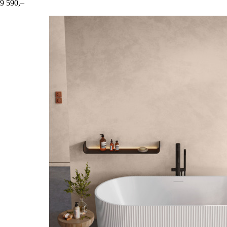
9 590,–