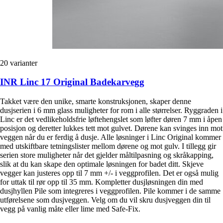
20
varianter
INR Linc 17 Original Badekarvegg
Takket være den unike, smarte konstruksjonen, skaper denne
dusjserien i 6 mm glass muligheter for rom i alle størrelser. Ryggraden i
Linc er det vedlikeholdsfrie løftehengslet som løfter døren 7 mm i åpen
posisjon og deretter lukkes tett mot gulvet. Dørene kan svinges inn mot
veggen når du er ferdig å dusje. Alle løsninger i Linc Original kommer
med utskiftbare tetningslister mellom dørene og mot gulv. I tillegg gir
serien store muligheter når det gjelder måltilpasning og skråkapping,
slik at du kan skape den optimale løsningen for badet ditt. Skjeve
vegger kan justeres opp til 7 mm +/- i veggprofilen. Det er også mulig
for uttak til rør opp til 35 mm. Kompletter dusjløsningen din med
dusjhyllen Pile som integreres i veggprofilen. Pile kommer i de samme
utførelsene som dusjveggen. Velg om du vil skru dusjveggen din til
vegg på vanlig måte eller lime med Safe-Fix.