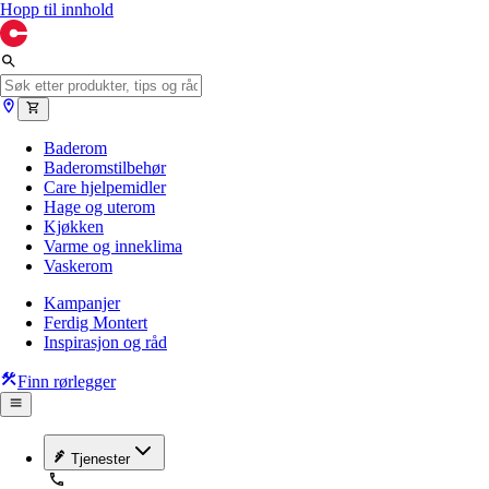
Hopp til innhold
Baderom
Baderomstilbehør
Care hjelpemidler
Hage og uterom
Kjøkken
Varme og inneklima
Vaskerom
Kampanjer
Ferdig Montert
Inspirasjon og råd
Finn rørlegger
Tjenester