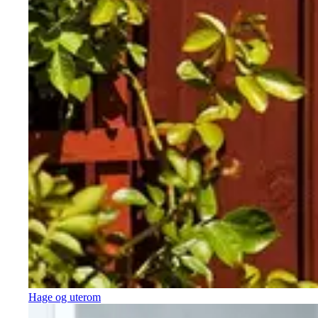
Hage og uterom