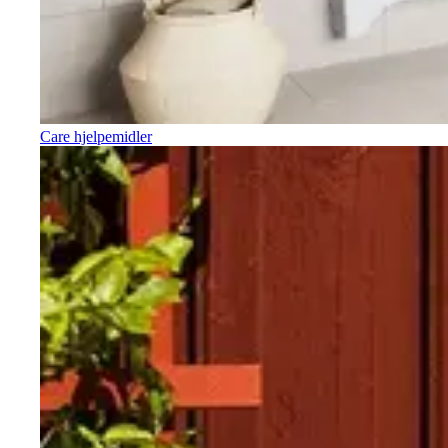
Care hjelpemidler