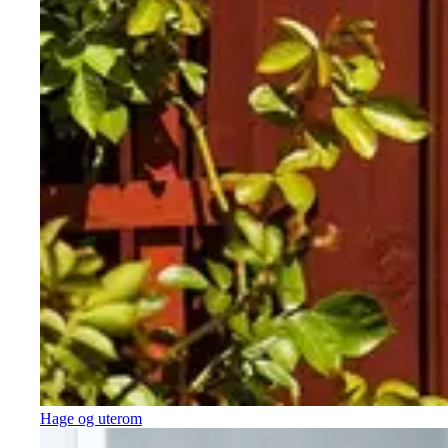
Hage og uterom