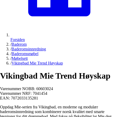
Forsiden
/
Baderom
/
Baderomsinnredning
/
Baderomsmøbel
/
Møbelsett
/
Vikingbad Mie Trend Høyskap
Vikingbad Mie Trend Høyskap
Varenummer NOBB:
60603024
Varenummer NRF:
7041454
EAN:
7072033135281
Oppdag Mie-serien fra Vikingbad, en moderne og modulær
baderomsinnredning som kombinerer norsk kvalitet med smarte
løsninger for ditt drømmebad. Med fokus på fleksibilitet lar Mie deg