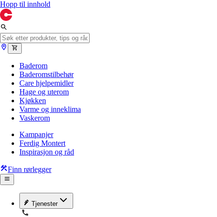
Hopp til innhold
Baderom
Baderomstilbehør
Care hjelpemidler
Hage og uterom
Kjøkken
Varme og inneklima
Vaskerom
Kampanjer
Ferdig Montert
Inspirasjon og råd
Finn rørlegger
Tjenester