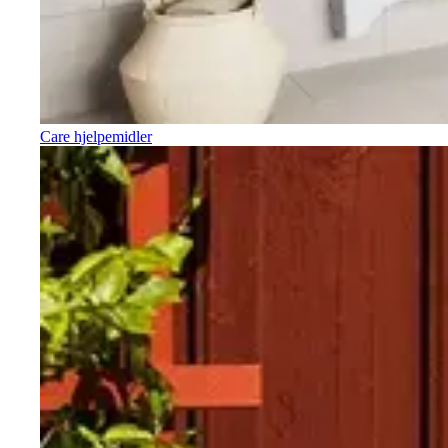
Care hjelpemidler