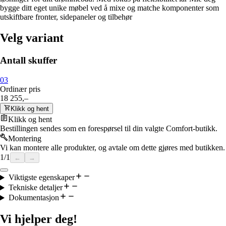
bygge ditt eget unike møbel ved å mixe og matche komponenter som
utskiftbare fronter, sidepaneler og tilbehør
Velg variant
Antall skuffer
0
3
Ordinær pris
18 255,–
Klikk og hent
Klikk og hent
Bestillingen sendes som en forespørsel til din valgte Comfort-butikk.
Montering
Vi kan montere alle produkter, og avtale om dette gjøres med butikken.
1
/
1
←
→
Viktigste egenskaper
Tekniske detaljer
Dokumentasjon
Vi hjelper deg!