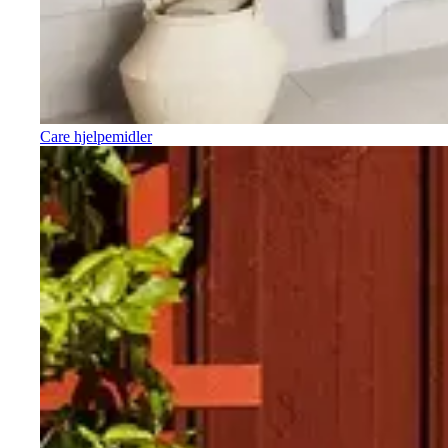
Care hjelpemidler