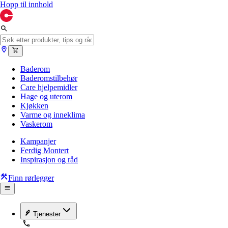
Hopp til innhold
Baderom
Baderomstilbehør
Care hjelpemidler
Hage og uterom
Kjøkken
Varme og inneklima
Vaskerom
Kampanjer
Ferdig Montert
Inspirasjon og råd
Finn rørlegger
Tjenester