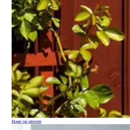
Hage og uterom