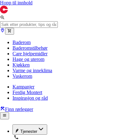
Hopp til innhold
Baderom
Baderomstilbehør
Care hjelpemidler
Hage og uterom
Kjøkken
Varme og inneklima
Vaskerom
Kampanjer
Ferdig Montert
Inspirasjon og råd
Finn rørlegger
Tjenester