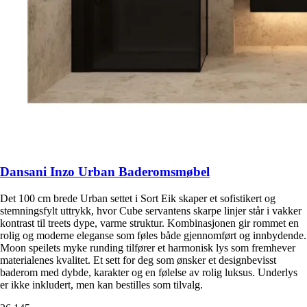
Dansani Inzo Urban Baderomsmøbel
Det 100 cm brede Urban settet i Sort Eik skaper et sofistikert og
stemningsfylt uttrykk, hvor Cube servantens skarpe linjer står i vakker
kontrast til treets dype, varme struktur. Kombinasjonen gir rommet en
rolig og moderne eleganse som føles både gjennomført og innbydende.
Moon speilets myke runding tilfører et harmonisk lys som fremhever
materialenes kvalitet. Et sett for deg som ønsker et designbevisst
baderom med dybde, karakter og en følelse av rolig luksus. Underlys
er ikke inkludert, men kan bestilles som tilvalg.