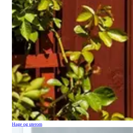
Hage og uterom