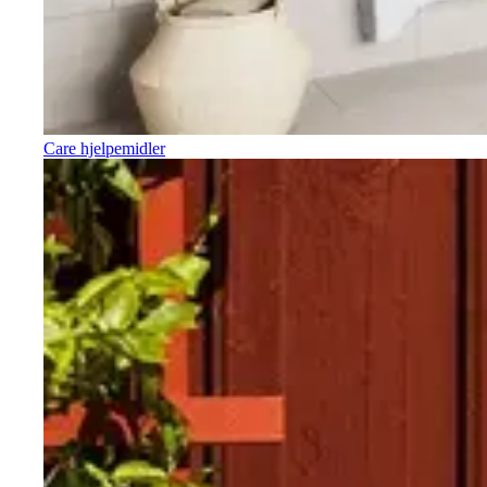
Care hjelpemidler