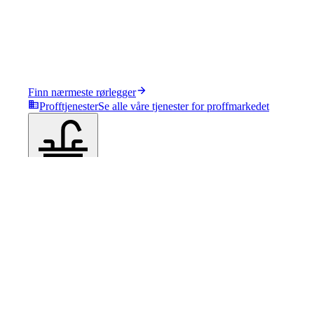
Finn nærmeste rørlegger
Profftjenester
Se alle våre tjenester for proffmarkedet
Produkter