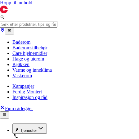
Hopp til innhold
Baderom
Baderomstilbehør
Care hjelpemidler
Hage og uterom
Kjøkken
Varme og inneklima
Vaskerom
Kampanjer
Ferdig Montert
Inspirasjon og råd
Finn rørlegger
Tjenester