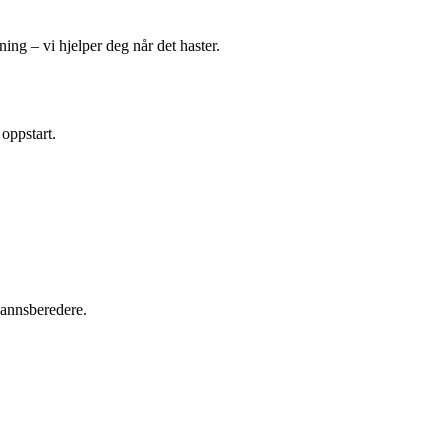
ing – vi hjelper deg når det haster.
 oppstart.
tvannsberedere.