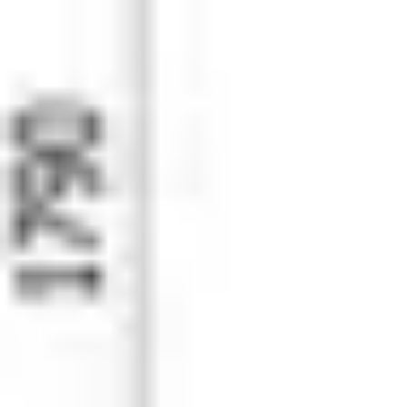
Care hjelpemidler