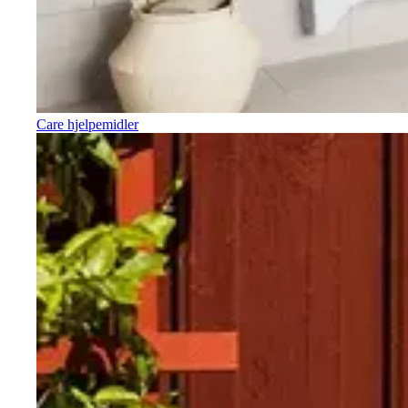
Care hjelpemidler