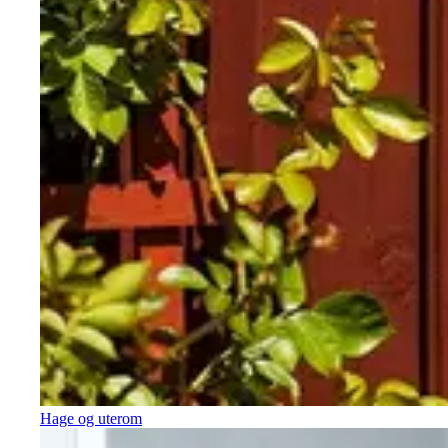
Hage og uterom