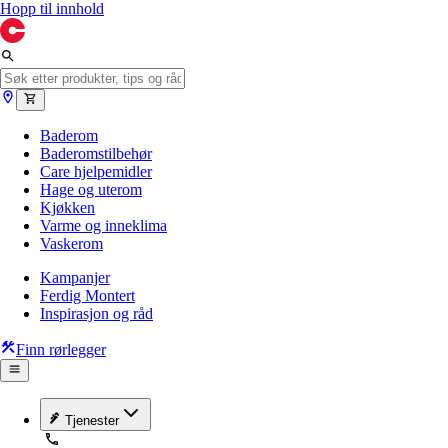
Hopp til innhold
Baderom
Baderomstilbehør
Care hjelpemidler
Hage og uterom
Kjøkken
Varme og inneklima
Vaskerom
Kampanjer
Ferdig Montert
Inspirasjon og råd
Finn rørlegger
Tjenester