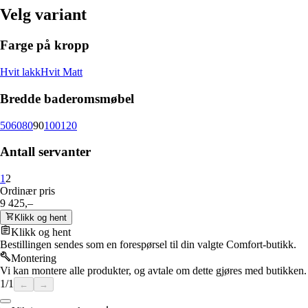
Velg variant
Farge på kropp
Hvit lakk
Hvit Matt
Bredde baderomsmøbel
50
60
80
90
100
120
Antall servanter
1
2
Ordinær pris
9 425,–
Klikk og hent
Klikk og hent
Bestillingen sendes som en forespørsel til din valgte Comfort-butikk.
Montering
Vi kan montere alle produkter, og avtale om dette gjøres med butikken.
1
/
1
←
→